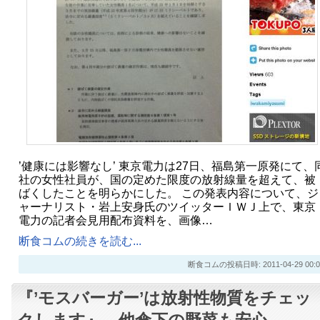
’健康には影響なし’ 東京電力は27日、福島第一原発にて、
社の女性社員が、国の定めた限度の放射線量を超えて、被
ばくしたことを明らかにした。 この発表内容について、ジ
ャーナリスト・岩上安身氏のツイッターＩＷＪ上で、東京
電力の記者会見用配布資料を、画像…
断食コムの続きを読む...
断食コムの投稿日時: 2011-04-29 00:0
『’モスバーガー’は放射性物質をチェッ