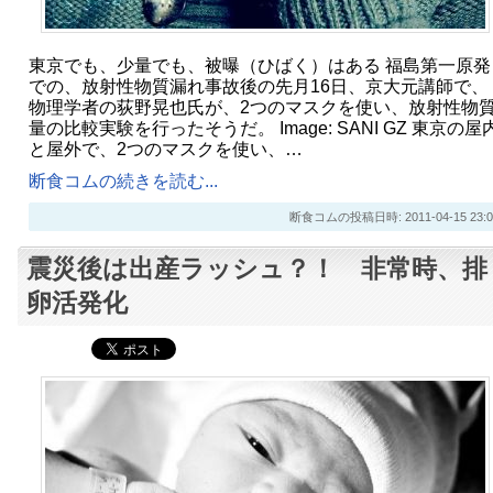
東京でも、少量でも、被曝（ひばく）はある 福島第一原発
での、放射性物質漏れ事故後の先月16日、京大元講師で、
物理学者の荻野晃也氏が、2つのマスクを使い、放射性物
量の比較実験を行ったそうだ。 Image: SANI GZ 東京の屋
と屋外で、2つのマスクを使い、…
断食コムの続きを読む...
断食コムの投稿日時: 2011-04-15 23:0
震災後は出産ラッシュ？！ 非常時、排
卵活発化