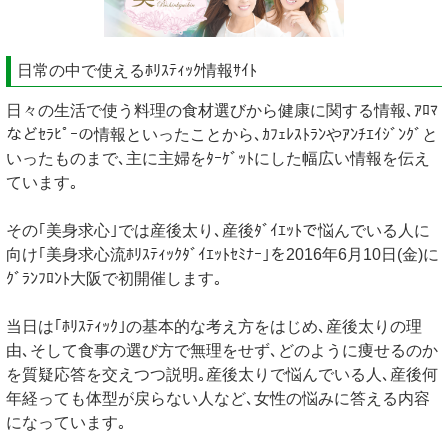
日常の中で使えるﾎﾘｽﾃｨｯｸ情報ｻｲﾄ
日々の生活で使う料理の食材選びから健康に関する情報､ｱﾛﾏ
などｾﾗﾋﾟｰの情報といったことから､ｶﾌｪﾚｽﾄﾗﾝやｱﾝﾁｴｲｼﾞﾝｸﾞと
いったものまで､主に主婦をﾀｰｹﾞｯﾄにした幅広い情報を伝え
ています｡
その｢美身求心｣では産後太り､産後ﾀﾞｲｴｯﾄで悩んでいる人に
向け｢美身求心流ﾎﾘｽﾃｨｯｸﾀﾞｲｴｯﾄｾﾐﾅｰ｣を2016年6月10日(金)に
ｸﾞﾗﾝﾌﾛﾝﾄ大阪で初開催します｡
当日は｢ﾎﾘｽﾃｨｯｸ｣の基本的な考え方をはじめ､産後太りの理
由､そして食事の選び方で無理をせず､どのように痩せるのか
を質疑応答を交えつつ説明｡産後太りで悩んでいる人､産後何
年経っても体型が戻らない人など､女性の悩みに答える内容
になっています｡