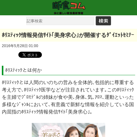
ﾎﾘｽﾃｨｯｸ情報発信ｻｲﾄ｢美身求心｣が開催するﾀﾞｲｴｯﾄｾﾐﾅｰ
2016年5月28日 01:00
ﾎﾘｽﾃｨｯｸとは何か
ﾎﾘｽﾃｨｯｸとは人間のいのちの営みを全体的､包括的に尊重する
考え方で､ﾎﾘｽﾃｨｯｸ医学などが注目されています｡このﾎﾘｽﾃｨｯｸ
を主婦でﾌﾟﾛﾓﾃﾞﾙの姉妹が食や美､身体､気､ｱﾛﾏ､運動といった
多様なｼﾞｬﾝﾙにおいて､有意義で新鮮な情報を紹介している国
内屈指のﾎﾘｽﾃｨｯｸ情報発信ｻｲﾄ｢美身求心｣｡