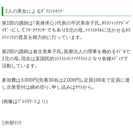
2人の美女によるﾀﾞｲｴｯﾄｾﾐﾅｰ
第1部の講師は｢美身求心｣代表の平沢美奈子氏｡ﾎﾘｽﾃｨｯｸｱﾄﾞﾊﾞ
ｲｻﾞｰにしてﾌﾘｰｱﾅｳﾝｻｰでもあり5児の母｡ﾗｲﾌｽﾀｲﾙに活かせるﾎﾘ
ｽﾃｨｯｸの普及を精力的に行っています｡
第2部の講師は春次美希子氏｡医療法人の理事を務めるﾓﾃﾞﾙで
1児の母｡現在は某国民的ｺﾝﾃｽﾄのﾌｧｲﾅﾘｽﾄとなり各種ﾒﾃﾞｨｱで
活動しています｡
参加費は3,000円(先着30名は2,000円)｡定員100名で定員に達
し次第受付は締め切り｡申し込みはｻｲﾄから｡
(画像はﾌﾟﾚｽﾘﾘｰｽより)
外部ﾘﾝｸ