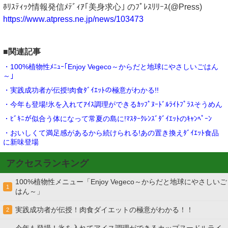
ﾎﾘｽﾃｨｯｸ情報発信ﾒﾃﾞｨｱ｢美身求心｣ のﾌﾟﾚｽﾘﾘｰｽ(@Press)
https://www.atpress.ne.jp/news/103473
■関連記事
・100%植物性ﾒﾆｭｰ｢Enjoy Vegeco～からだと地球にやさしいごはん
～｣
・実践成功者が伝授!肉食ﾀﾞｲｴｯﾄの極意がわかる!!
・今年も登場!氷を入れてｱｲｽ調理ができるｶｯﾌﾟﾇｰﾄﾞﾙﾗｲﾄﾌﾟﾗｽそうめん
・ﾋﾞｷﾆが似合う体になって常夏の島に!ﾏｽﾀｰｸﾚﾝｽﾞﾀﾞｲｴｯﾄのｷｬﾝﾍﾟｰﾝ
・おいしくて満足感があるから続けられる!あの置き換えﾀﾞｲｴｯﾄ食品
に新味登場
アクセスランキング
100%植物性メニュー「Enjoy Vegeco～からだと地球にやさしいご
1
はん～」
実践成功者が伝授！肉食ダイエットの極意がわかる！！
2