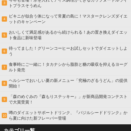
今年も登場！氷を入れてアイス調理ができるカップヌードルライ
3
トプラスそうめん
ビキニが似合う体になって常夏の島に！マスタークレンズダイエ
4
ットのキャンペーン
おいしくて満足感があるから続けられる！あの置き換えダイエッ
5
ト食品に新味登場
待ってました！グリーンコーヒーお試しセットでダイエットしよ
6
う
食事時にご一緒に！タカナシから脂肪と糖の吸収を抑えるヨーグ
7
ルト発売
ヘルシーでおいしい夏の新メニュー「究極のざるうどん」の提供
8
開始！
「森のめぐみの『森もりステッキー』」が新商品開発コンテスト
9
で大賞受賞！
噂のダイエットサポートドリンク、『バジルシードドリンク』か
10
ら夏に向けた新フレーバー登場
カテゴリ一覧