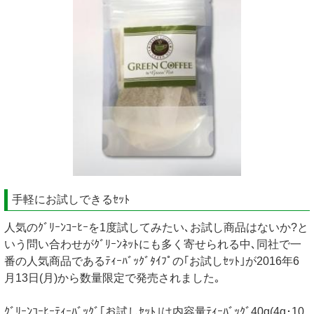
手軽にお試しできるｾｯﾄ
人気のｸﾞﾘｰﾝｺｰﾋｰを1度試してみたい､お試し商品はないか?と
いう問い合わせがｸﾞﾘｰﾝﾈｯﾄにも多く寄せられる中､同社で一
番の人気商品であるﾃｨｰﾊﾞｯｸﾞﾀｲﾌﾟの｢お試しｾｯﾄ｣が2016年6
月13日(月)から数量限定で発売されました｡
ｸﾞﾘｰﾝｺｰﾋｰﾃｨｰﾊﾞｯｸﾞ｢お試しｾｯﾄ｣は内容量ﾃｨｰﾊﾞｯｸﾞ40g(4g･10