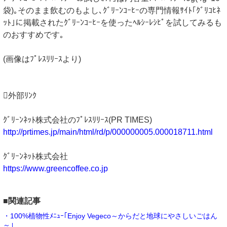
袋)｡そのまま飲むのもよし､ｸﾞﾘｰﾝｺｰﾋｰの専門情報ｻｲﾄ｢ｸﾞﾘｺﾋﾈ
ｯﾄ｣に掲載されたｸﾞﾘｰﾝｺｰﾋｰを使ったﾍﾙｼｰﾚｼﾋﾟを試してみるも
のおすすめです｡
(画像はﾌﾟﾚｽﾘﾘｰｽより)
外部ﾘﾝｸ
ｸﾞﾘｰﾝﾈｯﾄ株式会社のﾌﾟﾚｽﾘﾘｰｽ(PR TIMES)
http://prtimes.jp/main/html/rd/p/000000005.000018711.html
ｸﾞﾘｰﾝﾈｯﾄ株式会社
https://www.greencoffee.co.jp
■関連記事
・100%植物性ﾒﾆｭｰ｢Enjoy Vegeco～からだと地球にやさしいごはん
～｣