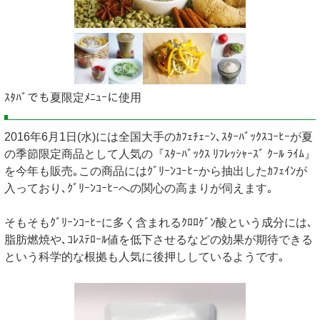
ｽﾀﾊﾞでも夏限定ﾒﾆｭｰに使用
2016年6月1日(水)には全国大手のｶﾌｪﾁｪｰﾝ､ｽﾀｰﾊﾞｯｸｽｺｰﾋｰが夏
の季節限定商品として人気の『ｽﾀｰﾊﾞｯｸｽ ﾘﾌﾚｯｼｬｰｽﾞ ｸｰﾙ ﾗｲﾑ』
を今年も販売｡この商品にはｸﾞﾘｰﾝｺｰﾋｰから抽出したｶﾌｪｲﾝが
入っており､ｸﾞﾘｰﾝｺｰﾋｰへの関心の高まりが伺えます｡
そもそもｸﾞﾘｰﾝｺｰﾋｰに多く含まれるｸﾛﾛｹﾞﾝ酸という成分には､
脂肪燃焼や､ｺﾚｽﾃﾛｰﾙ値を低下させるなどの効果が期待できる
という科学的な根拠も人気に後押ししているようです｡