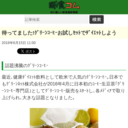
待ってました!ｸﾞﾘｰﾝｺｰﾋｰお試しｾｯﾄでﾀﾞｲｴｯﾄしよう
2016年6月15日 11:00
話題沸騰のｸﾞﾘｰﾝｺｰﾋｰ
最近､健康ﾀﾞｲｴｯﾄ飲料として欧米で人気のｸﾞﾘｰﾝｺｰﾋｰ｡日本で
もｸﾞﾘｰﾝﾈｯﾄ株式会社が2016年4月に日本初のｺｰﾋｰ生豆茶｢ｸﾞﾘ
ｰﾝｺｰﾋｰ専門店｣としてｸﾞﾘｰﾝｺｰﾋｰ販売をｽﾀｰﾄし､各ﾒﾃﾞｨｱで取り
上げられ､大きな話題となりました｡