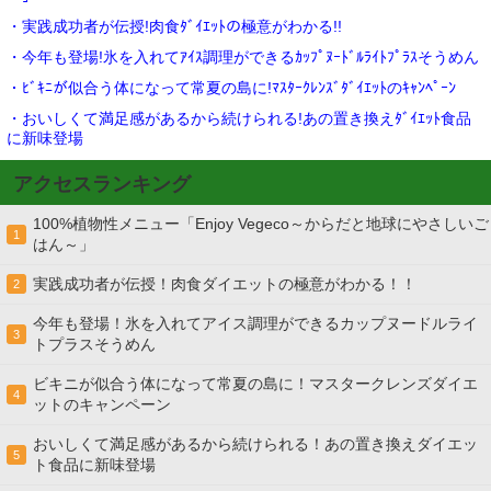
・実践成功者が伝授!肉食ﾀﾞｲｴｯﾄの極意がわかる!!
・今年も登場!氷を入れてｱｲｽ調理ができるｶｯﾌﾟﾇｰﾄﾞﾙﾗｲﾄﾌﾟﾗｽそうめん
・ﾋﾞｷﾆが似合う体になって常夏の島に!ﾏｽﾀｰｸﾚﾝｽﾞﾀﾞｲｴｯﾄのｷｬﾝﾍﾟｰﾝ
・おいしくて満足感があるから続けられる!あの置き換えﾀﾞｲｴｯﾄ食品
に新味登場
アクセスランキング
100%植物性メニュー「Enjoy Vegeco～からだと地球にやさしいご
1
はん～」
実践成功者が伝授！肉食ダイエットの極意がわかる！！
2
今年も登場！氷を入れてアイス調理ができるカップヌードルライ
3
トプラスそうめん
ビキニが似合う体になって常夏の島に！マスタークレンズダイエ
4
ットのキャンペーン
おいしくて満足感があるから続けられる！あの置き換えダイエッ
5
ト食品に新味登場