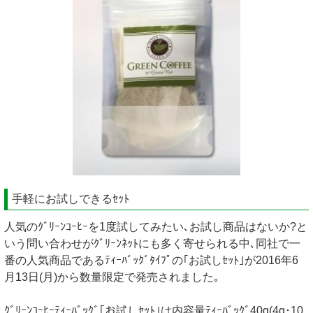
手軽にお試しできるｾｯﾄ
人気のｸﾞﾘｰﾝｺｰﾋｰを1度試してみたい､お試し商品はないか?と
いう問い合わせがｸﾞﾘｰﾝﾈｯﾄにも多く寄せられる中､同社で一
番の人気商品であるﾃｨｰﾊﾞｯｸﾞﾀｲﾌﾟの｢お試しｾｯﾄ｣が2016年6
月13日(月)から数量限定で発売されました｡
ｸﾞﾘｰﾝｺｰﾋｰﾃｨｰﾊﾞｯｸﾞ｢お試しｾｯﾄ｣は内容量ﾃｨｰﾊﾞｯｸﾞ40g(4g･10