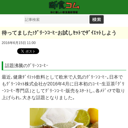
待ってました!ｸﾞﾘｰﾝｺｰﾋｰお試しｾｯﾄでﾀﾞｲｴｯﾄしよう
2016年6月15日 11:00
話題沸騰のｸﾞﾘｰﾝｺｰﾋｰ
最近､健康ﾀﾞｲｴｯﾄ飲料として欧米で人気のｸﾞﾘｰﾝｺｰﾋｰ｡日本で
もｸﾞﾘｰﾝﾈｯﾄ株式会社が2016年4月に日本初のｺｰﾋｰ生豆茶｢ｸﾞﾘ
ｰﾝｺｰﾋｰ専門店｣としてｸﾞﾘｰﾝｺｰﾋｰ販売をｽﾀｰﾄし､各ﾒﾃﾞｨｱで取り
上げられ､大きな話題となりました｡