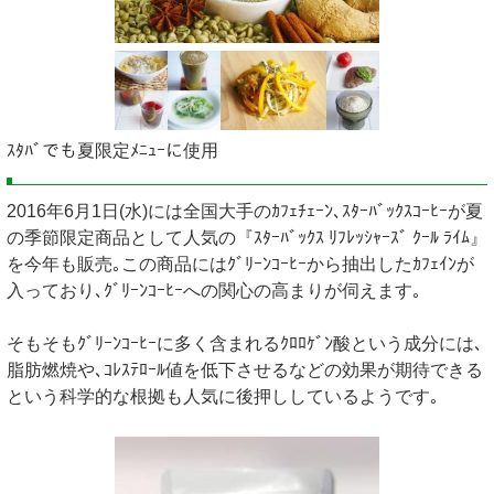
ｽﾀﾊﾞでも夏限定ﾒﾆｭｰに使用
2016年6月1日(水)には全国大手のｶﾌｪﾁｪｰﾝ､ｽﾀｰﾊﾞｯｸｽｺｰﾋｰが夏
の季節限定商品として人気の『ｽﾀｰﾊﾞｯｸｽ ﾘﾌﾚｯｼｬｰｽﾞ ｸｰﾙ ﾗｲﾑ』
を今年も販売｡この商品にはｸﾞﾘｰﾝｺｰﾋｰから抽出したｶﾌｪｲﾝが
入っており､ｸﾞﾘｰﾝｺｰﾋｰへの関心の高まりが伺えます｡
そもそもｸﾞﾘｰﾝｺｰﾋｰに多く含まれるｸﾛﾛｹﾞﾝ酸という成分には､
脂肪燃焼や､ｺﾚｽﾃﾛｰﾙ値を低下させるなどの効果が期待できる
という科学的な根拠も人気に後押ししているようです｡