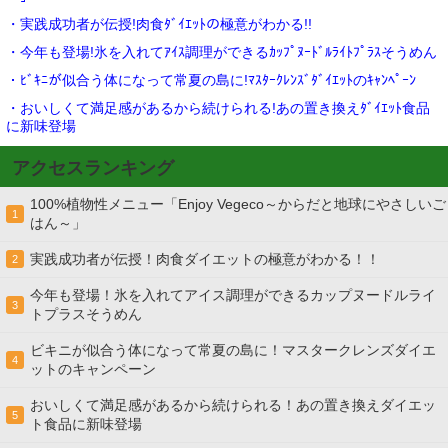
・実践成功者が伝授!肉食ﾀﾞｲｴｯﾄの極意がわかる!!
・今年も登場!氷を入れてｱｲｽ調理ができるｶｯﾌﾟﾇｰﾄﾞﾙﾗｲﾄﾌﾟﾗｽそうめん
・ﾋﾞｷﾆが似合う体になって常夏の島に!ﾏｽﾀｰｸﾚﾝｽﾞﾀﾞｲｴｯﾄのｷｬﾝﾍﾟｰﾝ
・おいしくて満足感があるから続けられる!あの置き換えﾀﾞｲｴｯﾄ食品
に新味登場
アクセスランキング
100%植物性メニュー「Enjoy Vegeco～からだと地球にやさしいご
1
はん～」
実践成功者が伝授！肉食ダイエットの極意がわかる！！
2
今年も登場！氷を入れてアイス調理ができるカップヌードルライ
3
トプラスそうめん
ビキニが似合う体になって常夏の島に！マスタークレンズダイエ
4
ットのキャンペーン
おいしくて満足感があるから続けられる！あの置き換えダイエッ
5
ト食品に新味登場