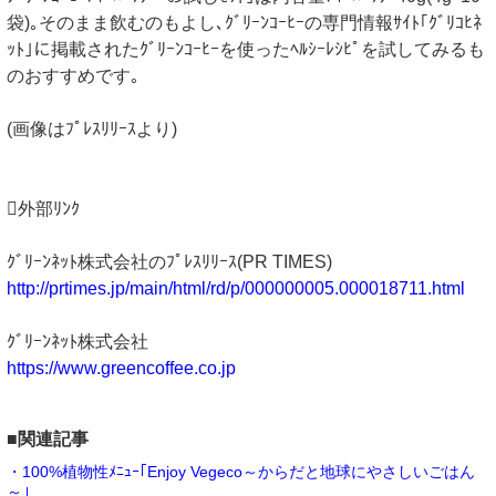
袋)｡そのまま飲むのもよし､ｸﾞﾘｰﾝｺｰﾋｰの専門情報ｻｲﾄ｢ｸﾞﾘｺﾋﾈ
ｯﾄ｣に掲載されたｸﾞﾘｰﾝｺｰﾋｰを使ったﾍﾙｼｰﾚｼﾋﾟを試してみるも
のおすすめです｡
(画像はﾌﾟﾚｽﾘﾘｰｽより)
外部ﾘﾝｸ
ｸﾞﾘｰﾝﾈｯﾄ株式会社のﾌﾟﾚｽﾘﾘｰｽ(PR TIMES)
http://prtimes.jp/main/html/rd/p/000000005.000018711.html
ｸﾞﾘｰﾝﾈｯﾄ株式会社
https://www.greencoffee.co.jp
■関連記事
・100%植物性ﾒﾆｭｰ｢Enjoy Vegeco～からだと地球にやさしいごはん
～｣