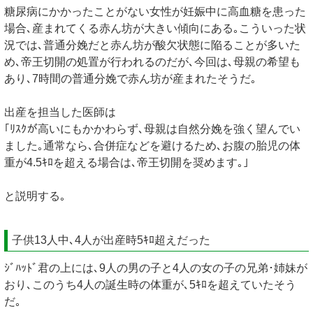
糖尿病にかかったことがない女性が妊娠中に高血糖を患った
場合､産まれてくる赤ん坊が大きい傾向にある｡こういった状
況では､普通分娩だと赤ん坊が酸欠状態に陥ることが多いた
め､帝王切開の処置が行われるのだが､今回は､母親の希望も
あり､7時間の普通分娩で赤ん坊が産まれたそうだ｡
出産を担当した医師は
｢ﾘｽｸが高いにもかかわらず､母親は自然分娩を強く望んでい
ました｡通常なら､合併症などを避けるため､お腹の胎児の体
重が4.5ｷﾛを超える場合は､帝王切開を奨めます｡｣
と説明する｡
子供13人中､4人が出産時5ｷﾛ超えだった
ｼﾞﾊｯﾄﾞ君の上には､9人の男の子と4人の女の子の兄弟･姉妹が
おり､このうち4人の誕生時の体重が､5ｷﾛを超えていたそう
だ｡