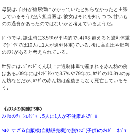
母親は､自分が糖尿病にかかっていたと知らなかったと主張
しているそうだが､担当医は､彼女はそれを知りつつ､甘いも
のの過食があったのではないかと考えているようだ｡
ﾄﾞｲﾂでは､誕生時に3.5ｷﾛが平均的で､4ｷﾛを超えると過剰体重
で(ﾄﾞｲﾂでは10人に1人が過剰体重)ている､後に高血圧や肥満
のﾘｽｸがあると考えられている｡
世界には､ｼﾞﾊｯﾄﾞくん以上に過剰体重で産まれる赤ん坊の例
はある｡09年にはｲﾝﾄﾞﾈｼｱで8.7ｷﾛや79年の､ｶﾅﾀﾞの10.8ｷﾛの赤
ん坊などだが､ｶﾅﾀﾞの赤ん坊は産後まもなく死亡しているそ
う｡
《ｵｽｽﾒの関連記事》
ｱﾒﾘｶのﾃｨｰﾝｴｲｼﾞｬｰ､5人に1人が不健康ｺﾚｽﾃﾛｰﾙ
ﾍﾙｼｰすぎる自販機(自動販売機)で脱ｷｯｽﾞ(子供)のﾒﾀﾎﾞ ｵﾊﾞﾏ