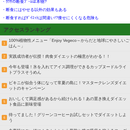
・ｳﾜｻの断食ﾌﾞｰﾑは本物?
・断食にはやせる以外の効果もある
・断食すればﾀﾞｲｴｯﾄは間違い!?痩せにくくなる危険も
アクセスランキング
100%植物性メニュー「Enjoy Vegeco～からだと地球にやさしいご
1
はん～」
実践成功者が伝授！肉食ダイエットの極意がわかる！！
2
今年も登場！氷を入れてアイス調理ができるカップヌードルライ
3
トプラスそうめん
ビキニが似合う体になって常夏の島に！マスタークレンズダイエ
4
ットのキャンペーン
おいしくて満足感があるから続けられる！あの置き換えダイエッ
5
ト食品に新味登場
待ってました！グリーンコーヒーお試しセットでダイエットしよ
6
う