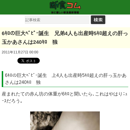
6ｷﾛの巨大ﾍﾞﾋﾞｰ誕生 兄弟4人も出産時5ｷﾛ超えの肝っ
玉かあさんは240ｷﾛ 独
2011年11月27日 00:00
6ｷﾛの巨大ﾍﾞﾋﾞｰ誕生 上4人も出産時5ｷﾛ超えの肝っ玉かあ
さんは240ｷﾛ 独
産まれたての赤ん坊の体重が6ｷﾛと聞いたら､これはやはりﾆｭ
ｰｽだろう｡