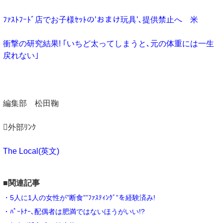
ﾌｧｽﾄﾌｰﾄﾞ店でお子様ｾｯﾄの’おまけ玩具’､提供禁止へ 米
衝撃の研究結果! ｢いちど太ってしまうと､元の体重には一生
戻れない｣
編集部 松田鞠
外部ﾘﾝｸ
The Local(英文)
■関連記事
・5人に1人の女性が”断食””ﾌｧｽﾃｨﾝｸﾞ”を経験済み!
・ﾊﾟｰﾄﾅｰ､配偶者は肥満ではないほうがいい!?