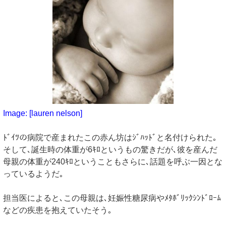
Image: [lauren nelson]
ﾄﾞｲﾂの病院で産まれたこの赤ん坊はｼﾞﾊｯﾄﾞと名付けられた｡
そして､誕生時の体重が6ｷﾛというもの驚きだが､彼を産んだ
母親の体重が240ｷﾛということもさらに､話題を呼ぶ一因とな
っているようだ｡
担当医によると､この母親は､妊娠性糖尿病やﾒﾀﾎﾞﾘｯｸｼﾝﾄﾞﾛｰﾑ
などの疾患を抱えていたそう｡