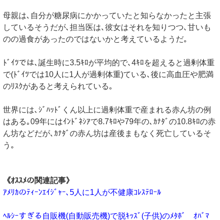
母親は､自分が糖尿病にかかっていたと知らなかったと主張
しているそうだが､担当医は､彼女はそれを知りつつ､甘いも
のの過食があったのではないかと考えているようだ｡
ﾄﾞｲﾂでは､誕生時に3.5ｷﾛが平均的で､4ｷﾛを超えると過剰体重
で(ﾄﾞｲﾂでは10人に1人が過剰体重)ている､後に高血圧や肥満
のﾘｽｸがあると考えられている｡
世界には､ｼﾞﾊｯﾄﾞくん以上に過剰体重で産まれる赤ん坊の例
はある｡09年にはｲﾝﾄﾞﾈｼｱで8.7ｷﾛや79年の､ｶﾅﾀﾞの10.8ｷﾛの赤
ん坊などだが､ｶﾅﾀﾞの赤ん坊は産後まもなく死亡しているそ
う｡
《ｵｽｽﾒの関連記事》
ｱﾒﾘｶのﾃｨｰﾝｴｲｼﾞｬｰ､5人に1人が不健康ｺﾚｽﾃﾛｰﾙ
ﾍﾙｼｰすぎる自販機(自動販売機)で脱ｷｯｽﾞ(子供)のﾒﾀﾎﾞ ｵﾊﾞﾏ