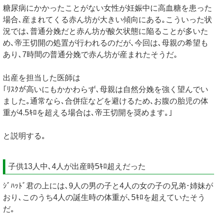
糖尿病にかかったことがない女性が妊娠中に高血糖を患った
場合､産まれてくる赤ん坊が大きい傾向にある｡こういった状
況では､普通分娩だと赤ん坊が酸欠状態に陥ることが多いた
め､帝王切開の処置が行われるのだが､今回は､母親の希望も
あり､7時間の普通分娩で赤ん坊が産まれたそうだ｡
出産を担当した医師は
｢ﾘｽｸが高いにもかかわらず､母親は自然分娩を強く望んでい
ました｡通常なら､合併症などを避けるため､お腹の胎児の体
重が4.5ｷﾛを超える場合は､帝王切開を奨めます｡｣
と説明する｡
子供13人中､4人が出産時5ｷﾛ超えだった
ｼﾞﾊｯﾄﾞ君の上には､9人の男の子と4人の女の子の兄弟･姉妹が
おり､このうち4人の誕生時の体重が､5ｷﾛを超えていたそう
だ｡