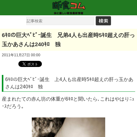
6ｷﾛの巨大ﾍﾞﾋﾞｰ誕生 兄弟4人も出産時5ｷﾛ超えの肝っ
玉かあさんは240ｷﾛ 独
2011年11月27日 00:00
6ｷﾛの巨大ﾍﾞﾋﾞｰ誕生 上4人も出産時5ｷﾛ超えの肝っ玉かあ
さんは240ｷﾛ 独
産まれたての赤ん坊の体重が6ｷﾛと聞いたら､これはやはりﾆｭ
ｰｽだろう｡