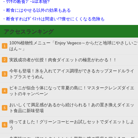
・ｳﾜｻの断食ﾌﾞｰﾑは本物?
・断食にはやせる以外の効果もある
・断食すればﾀﾞｲｴｯﾄは間違い!?痩せにくくなる危険も
アクセスランキング
100%植物性メニュー「Enjoy Vegeco～からだと地球にやさしいご
1
はん～」
実践成功者が伝授！肉食ダイエットの極意がわかる！！
2
今年も登場！氷を入れてアイス調理ができるカップヌードルライ
3
トプラスそうめん
ビキニが似合う体になって常夏の島に！マスタークレンズダイエ
4
ットのキャンペーン
おいしくて満足感があるから続けられる！あの置き換えダイエッ
5
ト食品に新味登場
待ってました！グリーンコーヒーお試しセットでダイエットしよ
6
う