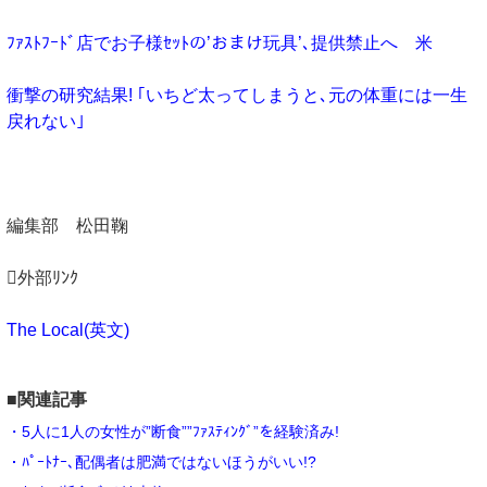
ﾌｧｽﾄﾌｰﾄﾞ店でお子様ｾｯﾄの’おまけ玩具’､提供禁止へ 米
衝撃の研究結果! ｢いちど太ってしまうと､元の体重には一生
戻れない｣
編集部 松田鞠
外部ﾘﾝｸ
The Local(英文)
■関連記事
・5人に1人の女性が”断食””ﾌｧｽﾃｨﾝｸﾞ”を経験済み!
・ﾊﾟｰﾄﾅｰ､配偶者は肥満ではないほうがいい!?