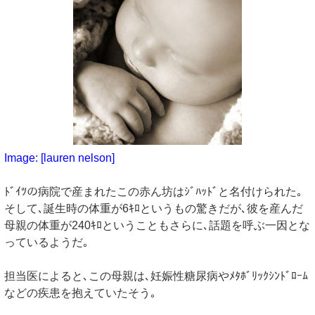
Image: [lauren nelson]
ﾄﾞｲﾂの病院で産まれたこの赤ん坊はｼﾞﾊｯﾄﾞと名付けられた｡
そして､誕生時の体重が6ｷﾛというもの驚きだが､彼を産んだ
母親の体重が240ｷﾛということもさらに､話題を呼ぶ一因とな
っているようだ｡
担当医によると､この母親は､妊娠性糖尿病やﾒﾀﾎﾞﾘｯｸｼﾝﾄﾞﾛｰﾑ
などの疾患を抱えていたそう｡