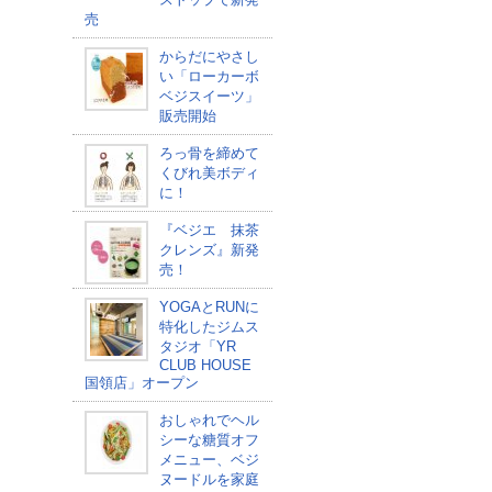
売
からだにやさし
い「ローカーボ
ベジスイーツ」
販売開始
ろっ骨を締めて
くびれ美ボディ
に！
『ベジエ 抹茶
クレンズ』新発
売！
YOGAとRUNに
特化したジムス
タジオ「YR
CLUB HOUSE
国領店」オープン
おしゃれでヘル
シーな糖質オフ
メニュー、ベジ
ヌードルを家庭