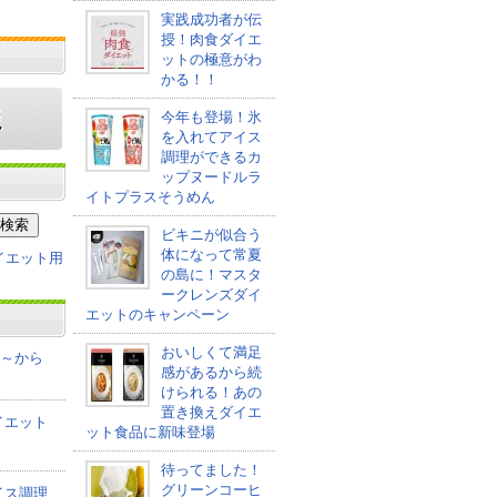
実践成功者が伝
授！肉食ダイエ
ットの極意がわ
かる！！
今年も登場！氷
を入れてアイス
調理ができるカ
ップヌードルラ
イトプラスそうめん
ビキニが似合う
体になって常夏
の島に！マスタ
ークレンズダイ
エットのキャンペーン
おいしくて満足
co～から
感があるから続
けられる！あの
置き換えダイエ
イエット
ット食品に新味登場
待ってました！
グリーンコーヒ
イス調理