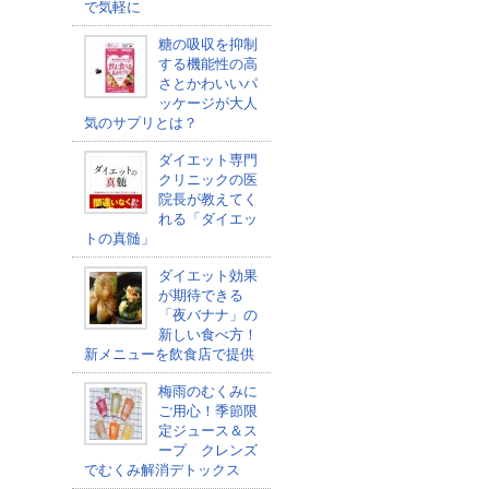
で気軽に
糖の吸収を抑制
する機能性の高
さとかわいいパ
ッケージが大人
気のサプリとは？
ダイエット専門
クリニックの医
院長が教えてく
れる「ダイエッ
トの真髄」
ダイエット効果
が期待できる
「夜バナナ」の
新しい食べ方！
新メニューを飲食店で提供
梅雨のむくみに
ご用心！季節限
定ジュース＆ス
ープ クレンズ
でむくみ解消デトックス