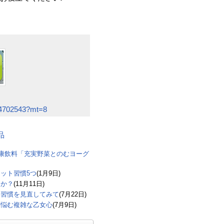
404702543?mt=8
品
健康飲料「充実野菜とのむヨーグ
ット習慣5つ
(1月9日)
るか？
(11月11日)
い習慣を見直してみて
(7月22日)
い悩む複雑な乙女心
(7月9日)