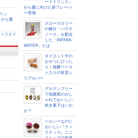
ードドリンク』
から夏に向けた新フレーバ
ー登場
リン
』から夏
スローカロリー
の糖分「パラチ
ノース」を配合
した「INPARA
WATER」とは
ダイエット中の
おやつにぴった
り！発酵ペース
ト入りの良質シ
リアルバー
グルテンフリー
で低糖質のおし
ゃれでおいしい
焼き菓子はいか
が？
ヘルシーなのに
おいしい『ティ
ラティス』ミニ
ストップで新発