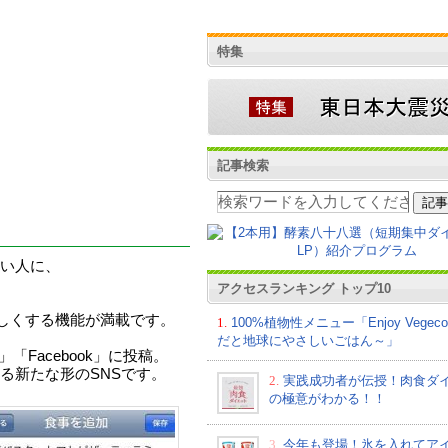
特集
記事検索
い人に、
アクセスランキング トップ10
と楽しくする機能が満載です。
1.
100%植物性メニュー「Enjoy Vege
だと地球にやさしいごはん～」
」「Facebook」に投稿。
る新たな形のSNSです。
2.
実践成功者が伝授！肉食ダ
の極意がわかる！！
3.
今年も登場！氷を入れてア