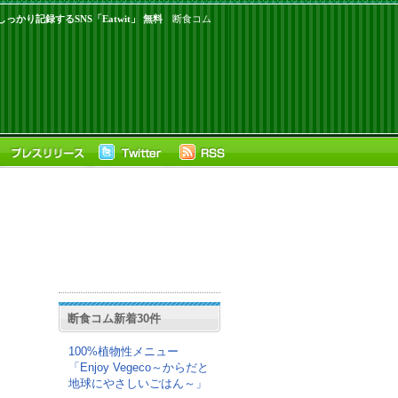
っかり記録するSNS「Eatwit」 無料
断食コム
断食コム新着30件
100%植物性メニュー
「Enjoy Vegeco～からだと
地球にやさしいごはん～」