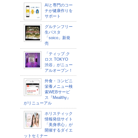
AIと専門のコー
チが健康作りを
サポート
グルテンフリー
生パスタ
「soico」新発
売
「ティップ.ク
ロス TOKYO
渋谷」がニュー
アルオープン！
外食・コンビニ
栄養メニュー検
索WEBサービ
ス『Mealthy』
がリニューアル
ホリスティック
情報発信サイト
「美身求心」が
開催するダイエ
ットセミナー