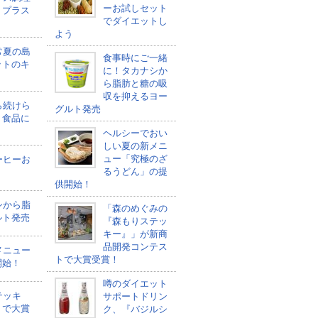
ーお試しセット
トプラス
でダイエットし
よう
常夏の島
食事時にご一緒
ットのキ
に！タカナシか
ら脂肪と糖の吸
収を抑えるヨー
ら続けら
グルト発売
ト食品に
ヘルシーでおい
しい夏の新メニ
ュー「究極のざ
ーヒーお
るうどん」の提
う
供開始！
シから脂
「森のめぐみの
ルト発売
『森もりステッ
キー』」が新商
品開発コンテス
メニュー
トで大賞受賞！
開始！
噂のダイエット
テッキ
サポートドリン
トで大賞
ク、『バジルシ