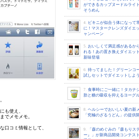
ができるカップヌードルライ
そうめん
4.
ビキニが似合う体になって
に！マスタークレンズダイエ
ャンペーン
5.
おいしくて満足感があるか
れる！あの置き換えダイエッ
新味登場
6.
待ってました！グリーンコ
試しセットでダイエットしよ
7.
食事時にご一緒に！タカナ
肪と糖の吸収を抑えるヨーグ
。
8.
ヘルシーでおいしい夏の新
にも使え、
「究極のざるうどん」の提供
までメモメモ。
な口コミ情報として、
9.
「森のめぐみの『森もりス
ー』」が新商品開発コンテス