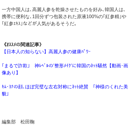
一方中国人は､高麗人参を乾燥させたものを好み､韓国人は､
携帯に便利な､1回分ずつ包装された原液100%の｢紅参精｣や
｢紅参ｴｷｽ｣などが人気があるそうだ｡
《ｵｽｽﾒの関連記事》
【日本人の知らない】高麗人参の健康ﾊﾟﾜｰ
｢まるで詐欺｣ 神ﾚﾍﾞﾙの’整形ﾒｲｸ’に韓国のﾈｯﾄ騒然【動画･画
像あり】
ｷﾑ･ﾖﾅの顔､ほぼ完璧な左右対称にﾈｯﾄ絶賛 ｢神様のくれた美
貌｣
編集部 松田鞠