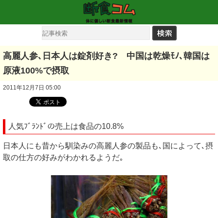
高麗人参､日本人は錠剤好き? 中国は乾燥ﾓﾉ､韓国は
原液100%で摂取
2011年12月7日 05:00
人気ﾌﾞﾗﾝﾄﾞの売上は食品の10.8%
日本人にも昔から馴染みの高麗人参の製品も､国によって､摂
取の仕方の好みがわかれるようだ｡