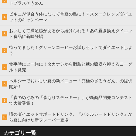
3
トプラスそうめん
ビキニが似合う体になって常夏の島に！マスタークレンズダイエ
4
ットのキャンペーン
おいしくて満足感があるから続けられる！あの置き換えダイエッ
5
ト食品に新味登場
待ってました！グリーンコーヒーお試しセットでダイエットしよ
6
う
食事時にご一緒に！タカナシから脂肪と糖の吸収を抑えるヨーグ
7
ルト発売
ヘルシーでおいしい夏の新メニュー「究極のざるうどん」の提供
8
開始！
「森のめぐみの『森もりステッキー』」が新商品開発コンテスト
9
で大賞受賞！
噂のダイエットサポートドリンク、『バジルシードドリンク』か
10
ら夏に向けた新フレーバー登場
カテゴリ一覧