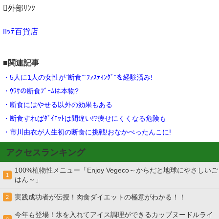
外部ﾘﾝｸ
ﾛｯﾃ百貨店
■関連記事
・5人に1人の女性が”断食””ﾌｧｽﾃｨﾝｸﾞ”を経験済み!
・ｳﾜｻの断食ﾌﾞｰﾑは本物?
・断食にはやせる以外の効果もある
・断食すればﾀﾞｲｴｯﾄは間違い!?痩せにくくなる危険も
・市川由衣が人生初の断食に挑戦!おなかぺったんこに!
アクセスランキング
100%植物性メニュー「Enjoy Vegeco～からだと地球にやさしいご
1
はん～」
実践成功者が伝授！肉食ダイエットの極意がわかる！！
2
今年も登場！氷を入れてアイス調理ができるカップヌードルライ