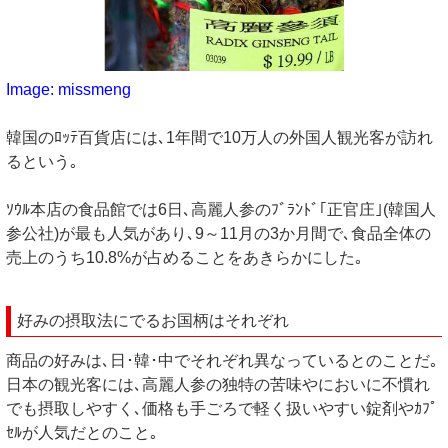
Image: missmeng
韓国のﾛｯﾃ百貨店には､1年間で10万人の外国人観光客が訪れ
るという｡
ｿｳﾙ本店の食品館では6日､高麗人参のﾌﾞﾗﾝﾄﾞ｢正官庄｣(韓国人
参公社)が最も人気があり､9～11月の3か月間で､食品全体の
売上のうち10.8%が占めることをあきらかにした｡
好みの摂取法にでるお国柄はそれぞれ
商品の好みは､日･韓･中でそれぞれ異なっているとのことだ｡
日本の観光客には､高麗人参の独特の苦味やにおいに不慣れ
でも摂取しやすく､価格も手ごろで軽く扱いやすい錠剤やｶﾌﾟ
ｾﾙが人気だとのこと｡