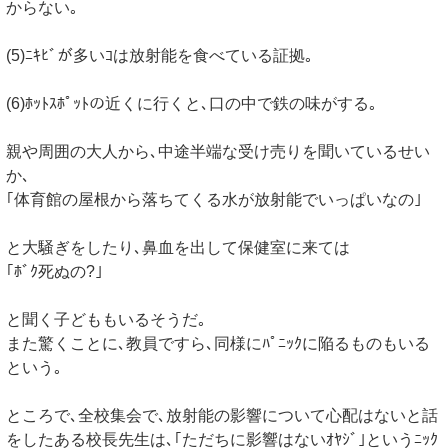
からない｡
(5)ﾆｷﾋﾞが多いｺは放射能を食べている証拠｡
(6)ﾎｯﾄｽﾎﾟｯﾄの近くに行くと､口の中で鉄の味がする｡
親や周囲の大人から､中途半端な受け売りを聞いているせい
か､
｢体育館の屋根から落ちてくる水が放射能でいっぱいなの｣
と大騒ぎをしたり､鼻血を出して保健室に来ては
｢ﾎﾞｸ死ぬの?｣
と聞く子どももいるそうだ｡
また驚くことに､教員ですら､同様にﾊﾟﾆｯｸに陥るものもいる
という｡
ところで､全校集会で､放射能の影響について心配はないと話
をしたある校長先生は､｢ただちに影響はないｵﾔｼﾞ｣というﾆｯｸ