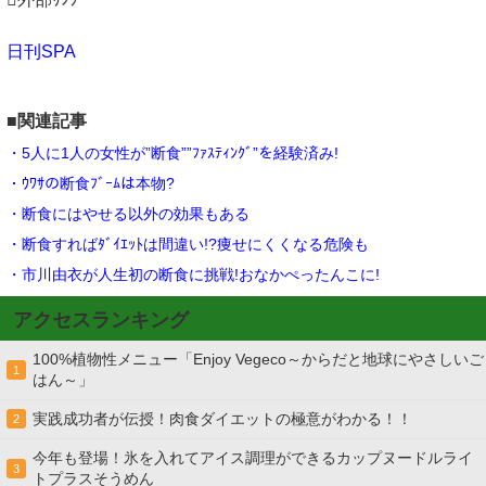
日刊SPA
■関連記事
・5人に1人の女性が”断食””ﾌｧｽﾃｨﾝｸﾞ”を経験済み!
・ｳﾜｻの断食ﾌﾞｰﾑは本物?
・断食にはやせる以外の効果もある
・断食すればﾀﾞｲｴｯﾄは間違い!?痩せにくくなる危険も
・市川由衣が人生初の断食に挑戦!おなかぺったんこに!
アクセスランキング
100%植物性メニュー「Enjoy Vegeco～からだと地球にやさしいご
1
はん～」
実践成功者が伝授！肉食ダイエットの極意がわかる！！
2
今年も登場！氷を入れてアイス調理ができるカップヌードルライ
3
トプラスそうめん