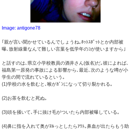
Image: antigone78
｢親が言い聞かせているんでしょうね｡ﾎｯﾄｽﾎﾟｯﾄとか内部被
曝､放射線量なんて難しい言葉を低学年のｺが使いますから｣
と話すのは､県立小学校教員の酒井さん(仮名)だ｡彼によれば､
福島第一原発の事故による影響から､最近､次のような噂が小
学生の間で流れているという｡
(1)学校の水を飲むと､喉がｶﾞﾝになって切り裂かれる｡
(2)お茶を飲むと死ぬ｡
(3)頭を掻いて､手に抜け毛がついたら内部被曝している｡
(4)鼻に指を入れて奥がﾇﾙっとしたらｱｳﾄ｡鼻血が出たらもう助