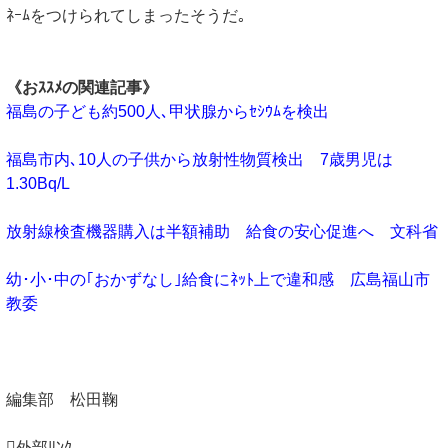
ﾈｰﾑをつけられてしまったそうだ｡
《おｽｽﾒの関連記事》
福島の子ども約500人､甲状腺からｾｼｳﾑを検出
福島市内､10人の子供から放射性物質検出 7歳男児は
1.30Bq/L
放射線検査機器購入は半額補助 給食の安心促進へ 文科省
幼･小･中の｢おかずなし｣給食にﾈｯﾄ上で違和感 広島福山市
教委
編集部 松田鞠
外部ﾘﾝｸ