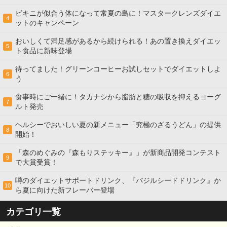
ビキニが似合う体になって常夏の島に！マスタークレンズダイエ
4
ットのキャンペーン
おいしくて満足感があるから続けられる！あの置き換えダイエッ
5
ト食品に新味登場
待ってました！グリーンコーヒーお試しセットでダイエットしよ
6
う
食事時にご一緒に！タカナシから脂肪と糖の吸収を抑えるヨーグ
7
ルト発売
ヘルシーでおいしい夏の新メニュー「究極のざるうどん」の提供
8
開始！
「森のめぐみの『森もりステッキー』」が新商品開発コンテスト
9
で大賞受賞！
噂のダイエットサポートドリンク、『バジルシードドリンク』か
10
ら夏に向けた新フレーバー登場
カテゴリ一覧