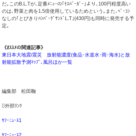
だ｡このB.L.Tが､定番ﾒﾆｭｰの｢ﾓｽﾊﾞｰｶﾞｰ｣より､100円程度高い
のは､野菜と肉を1.5倍使用しているためという｡また､ﾍﾞｰｺﾝ
なしの｢とびきりﾊﾝﾊﾞｰｸﾞｻﾝﾄﾞL.T｣(430円)も同時に発売する予
定｡
《ｵｽｽﾒの関連記事》
東日本大地震/震災 放射能濃度(食品･水道水･雨･海水)と放
射能拡散予測ﾏｯﾌﾟ､風呂ほか一覧
編集部 松田鞠
外部ﾘﾝｸ
ﾔﾌｰﾆｭｰｽ1
ﾔﾌｰﾆｭｰｽ2