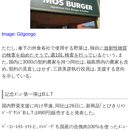
Image: Gilgongo
ただし､傘下の外食各社で使用する野菜は､独自に
放射性物質
の検査を始めたそうで､週1回､検査を行っている
という｡ま
た､国内に3000の契約農家を持つ同社は､福島県内の農家も含
め､契約の見直しはせず､三原美彦執行役員は､支援する意向
を示している｡
記念ﾒﾆｭｰ第一弾はB.L.T
国内野菜支援に向け早速､同社は26日に､新商品｢とびきりﾊﾝ
ﾊﾞｰｸﾞｻﾝﾄﾞB.L.T｣(490円)販売すると発表した｡
ﾍﾞｰｺﾝ･ﾚﾀｽ･ﾄﾏﾄと､ﾊﾝﾊﾞｰｸﾞも国産の合挽肉100%を使ったﾒﾆｭｰ