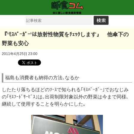
『’ﾓｽﾊﾞｰｶﾞｰ’は放射性物質をﾁｪｯｸします』 他傘下の
野菜も安心
2011年4月25日 23:00
福島も消費者も納得の方法､なるか
したたり落ちるほどのｿｰｽで知られる｢ﾓｽﾊﾞｰｶﾞｰ｣でおなじみ
の｢ﾓｽﾌｰﾄﾞｻｰﾋﾞｽ｣は､出荷制限対象以外の野菜は今まで同様､
継続して使用することを明らかにした｡