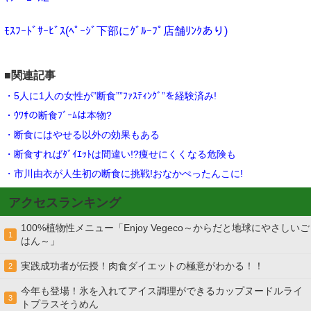
ﾓｽﾌｰﾄﾞｻｰﾋﾞｽ(ﾍﾟｰｼﾞ下部にｸﾞﾙｰﾌﾟ店舗ﾘﾝｸあり)
■関連記事
・5人に1人の女性が”断食””ﾌｧｽﾃｨﾝｸﾞ”を経験済み!
・ｳﾜｻの断食ﾌﾞｰﾑは本物?
・断食にはやせる以外の効果もある
・断食すればﾀﾞｲｴｯﾄは間違い!?痩せにくくなる危険も
・市川由衣が人生初の断食に挑戦!おなかぺったんこに!
アクセスランキング
100%植物性メニュー「Enjoy Vegeco～からだと地球にやさしいご
1
はん～」
実践成功者が伝授！肉食ダイエットの極意がわかる！！
2
今年も登場！氷を入れてアイス調理ができるカップヌードルライ
3
トプラスそうめん