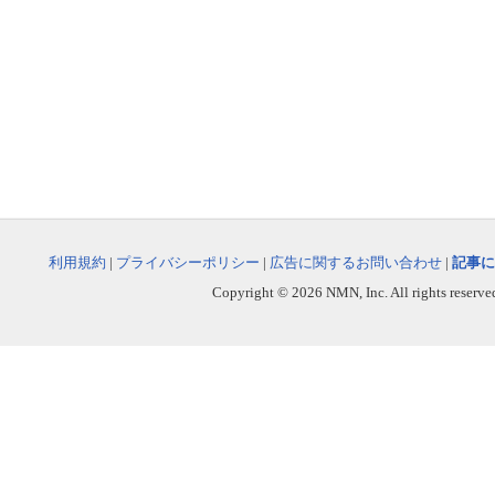
利用規約
|
プライバシーポリシー
|
広告に関するお問い合わせ
|
記事に
Copyright © 2026 NMN, Inc. All rights reserved