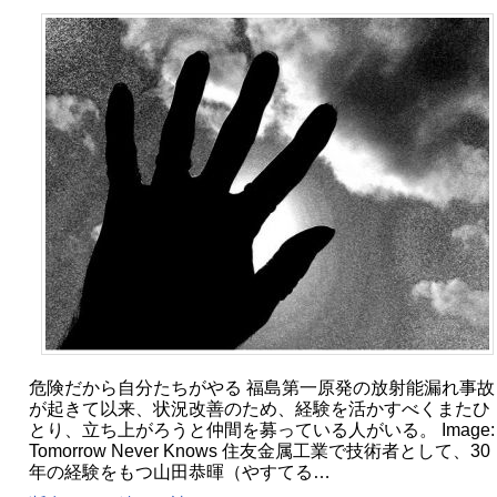
危険だから自分たちがやる 福島第一原発の放射能漏れ事故
が起きて以来、状況改善のため、経験を活かすべくまたひ
とり、立ち上がろうと仲間を募っている人がいる。 Image:
Tomorrow Never Knows 住友金属工業で技術者として、30
年の経験をもつ山田恭暉（やすてる…