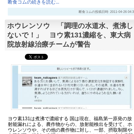
断食コムの続きを読む...
断食コムの投稿日時: 2011-04-26 04:3
ホウレンソウ 「調理の水道水、煮沸し
ないで！」 ヨウ素131濃縮を、東大病
院放射線治療チームが警告
ヨウ素131は煮沸で濃縮する 国は現在、福島第一原発の放
射能漏れによる、農作物からの、放射能検出を受けて、ホ
ウレンソウや、その他の農作物に対し、一部、摂取制限や