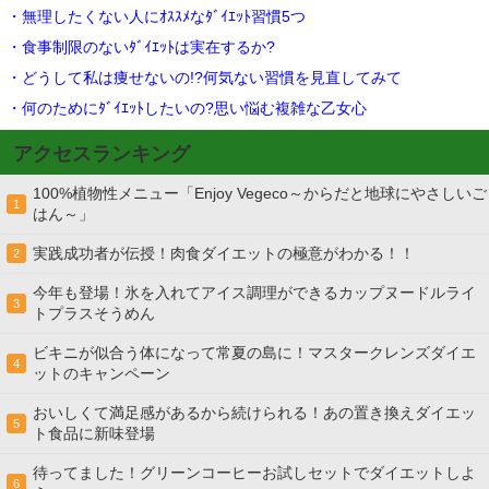
・無理したくない人にｵｽｽﾒなﾀﾞｲｴｯﾄ習慣5つ
・食事制限のないﾀﾞｲｴｯﾄは実在するか?
・どうして私は痩せないの!?何気ない習慣を見直してみて
・何のためにﾀﾞｲｴｯﾄしたいの?思い悩む複雑な乙女心
アクセスランキング
100%植物性メニュー「Enjoy Vegeco～からだと地球にやさしいご
1
はん～」
実践成功者が伝授！肉食ダイエットの極意がわかる！！
2
今年も登場！氷を入れてアイス調理ができるカップヌードルライ
3
トプラスそうめん
ビキニが似合う体になって常夏の島に！マスタークレンズダイエ
4
ットのキャンペーン
おいしくて満足感があるから続けられる！あの置き換えダイエッ
5
ト食品に新味登場
待ってました！グリーンコーヒーお試しセットでダイエットしよ
6