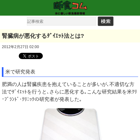
腎臓病が悪化するﾀﾞｲｴｯﾄ法とは?
2012年2月27日 02:00
米で研究発表
肥満の人は腎臓疾患を抱えていることが多いが､不適切な方
法でﾀﾞｲｴｯﾄを行うと､さらに悪化する｡こんな研究結果を米ｸﾘ
ｰﾌﾞﾗﾝﾄﾞ･ｸﾘﾆｯｸの研究者が発表した｡