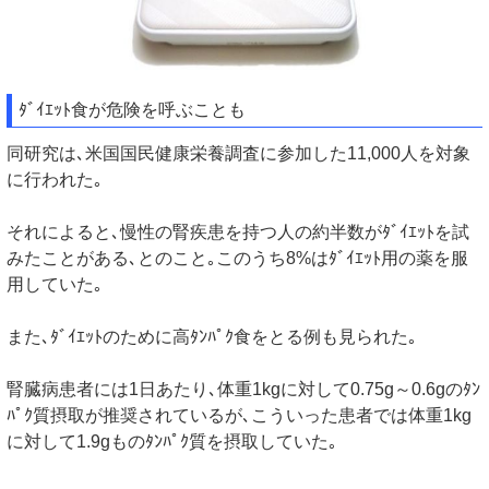
ﾀﾞｲｴｯﾄ食が危険を呼ぶことも
同研究は､米国国民健康栄養調査に参加した11,000人を対象
に行われた｡
それによると､慢性の腎疾患を持つ人の約半数がﾀﾞｲｴｯﾄを試
みたことがある､とのこと｡このうち8%はﾀﾞｲｴｯﾄ用の薬を服
用していた｡
また､ﾀﾞｲｴｯﾄのために高ﾀﾝﾊﾟｸ食をとる例も見られた｡
腎臓病患者には1日あたり､体重1kgに対して0.75g～0.6gのﾀﾝ
ﾊﾟｸ質摂取が推奨されているが､こういった患者では体重1kg
に対して1.9gものﾀﾝﾊﾟｸ質を摂取していた｡