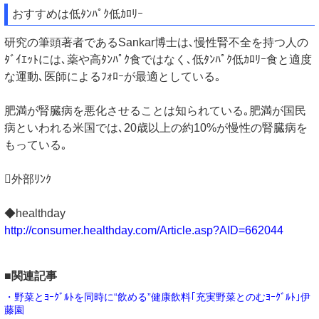
おすすめは低ﾀﾝﾊﾟｸ低ｶﾛﾘｰ
研究の筆頭著者であるSankar博士は､慢性腎不全を持つ人の
ﾀﾞｲｴｯﾄには､薬や高ﾀﾝﾊﾟｸ食ではなく､低ﾀﾝﾊﾟｸ低ｶﾛﾘｰ食と適度
な運動､医師によるﾌｫﾛｰが最適としている｡
肥満が腎臓病を悪化させることは知られている｡肥満が国民
病といわれる米国では､20歳以上の約10%が慢性の腎臓病を
もっている｡
外部ﾘﾝｸ
◆healthday
http://consumer.healthday.com/Article.asp?AID=662044
■関連記事
・野菜とﾖｰｸﾞﾙﾄを同時に“飲める”健康飲料｢充実野菜とのむﾖｰｸﾞﾙﾄ｣伊
藤園