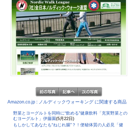
Amazon.co.jp : ノルディックウォーキング に関連する商品
野菜とヨーグルトを同時に“飲める”健康飲料「充実野菜との
むヨーグルト」伊藤園
(5月22日)
もしかしてあなたも“ねじれ腸”？！便秘体質の人必見「健