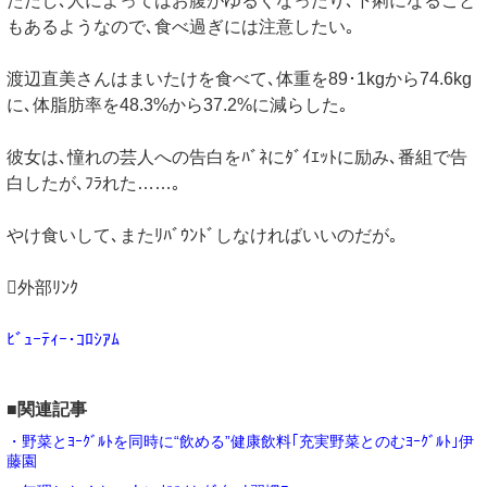
ただし､人によってはお腹がゆるくなったり､下痢になること
もあるようなので､食べ過ぎには注意したい｡
渡辺直美さんはまいたけを食べて､体重を89･1kgから74.6kg
に､体脂肪率を48.3%から37.2%に減らした｡
彼女は､憧れの芸人への告白をﾊﾞﾈにﾀﾞｲｴｯﾄに励み､番組で告
白したが､ﾌﾗれた……｡
やけ食いして､またﾘﾊﾞｳﾝﾄﾞしなければいいのだが｡
外部ﾘﾝｸ
ﾋﾞｭｰﾃｨｰ･ｺﾛｼｱﾑ
■関連記事
・野菜とﾖｰｸﾞﾙﾄを同時に“飲める”健康飲料｢充実野菜とのむﾖｰｸﾞﾙﾄ｣伊
藤園