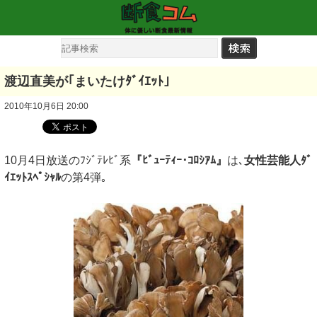
渡辺直美が｢まいたけﾀﾞｲｴｯﾄ｣
2010年10月6日 20:00
10月4日放送のﾌｼﾞﾃﾚﾋﾞ系
『ﾋﾞｭｰﾃｨｰ･ｺﾛｼｱﾑ』
は､
女性芸能人ﾀﾞ
ｲｴｯﾄｽﾍﾟｼｬﾙ
の第4弾｡