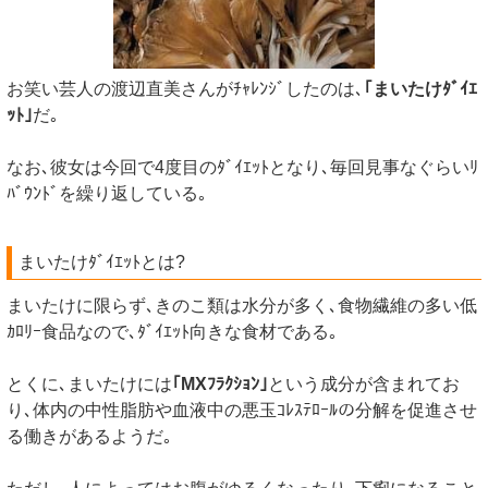
お笑い芸人の渡辺直美さんがﾁｬﾚﾝｼﾞしたのは､
｢まいたけﾀﾞｲｴ
ｯﾄ｣
だ｡
なお､彼女は今回で4度目のﾀﾞｲｴｯﾄとなり､毎回見事なぐらいﾘ
ﾊﾞｳﾝﾄﾞを繰り返している｡
まいたけﾀﾞｲｴｯﾄとは?
まいたけに限らず､きのこ類は水分が多く､食物繊維の多い低
ｶﾛﾘｰ食品なので､ﾀﾞｲｴｯﾄ向きな食材である｡
とくに､まいたけには
｢MXﾌﾗｸｼｮﾝ｣
という成分が含まれてお
り､体内の中性脂肪や血液中の悪玉ｺﾚｽﾃﾛｰﾙの分解を促進させ
る働きがあるようだ｡