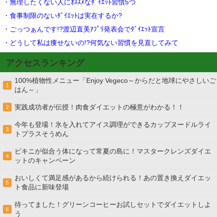
・無理したくない人にｵｽｽﾒなﾀﾞｲｴｯﾄ習慣5つ
・食事制限のないﾀﾞｲｴｯﾄは実在するか?
・ごっつぁんです!?渡辺直美ｱﾌﾟﾘ発表会でﾀﾞｲｴｯﾄ宣言
・どうして私は痩せないの!?何気ない習慣を見直してみて
アクセスランキング
100%植物性メニュー「Enjoy Vegeco～からだと地球にやさしいご
1
はん～」
実践成功者が伝授！肉食ダイエットの極意がわかる！！
2
今年も登場！氷を入れてアイス調理ができるカップヌードルライ
3
トプラスそうめん
ビキニが似合う体になって常夏の島に！マスタークレンズダイエ
4
ットのキャンペーン
おいしくて満足感があるから続けられる！あの置き換えダイエッ
5
ト食品に新味登場
待ってました！グリーンコーヒーお試しセットでダイエットしよ
6
う