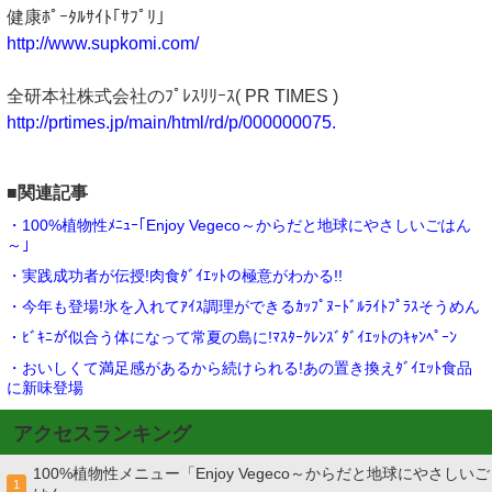
健康ﾎﾟｰﾀﾙｻｲﾄ｢ｻﾌﾟﾘ｣
http://www.supkomi.com/
全研本社株式会社のﾌﾟﾚｽﾘﾘｰｽ( PR TIMES )
http://prtimes.jp/main/html/rd/p/000000075.
■関連記事
・100%植物性ﾒﾆｭｰ｢Enjoy Vegeco～からだと地球にやさしいごはん
～｣
・実践成功者が伝授!肉食ﾀﾞｲｴｯﾄの極意がわかる!!
・今年も登場!氷を入れてｱｲｽ調理ができるｶｯﾌﾟﾇｰﾄﾞﾙﾗｲﾄﾌﾟﾗｽそうめん
・ﾋﾞｷﾆが似合う体になって常夏の島に!ﾏｽﾀｰｸﾚﾝｽﾞﾀﾞｲｴｯﾄのｷｬﾝﾍﾟｰﾝ
・おいしくて満足感があるから続けられる!あの置き換えﾀﾞｲｴｯﾄ食品
に新味登場
アクセスランキング
100%植物性メニュー「Enjoy Vegeco～からだと地球にやさしいご
1