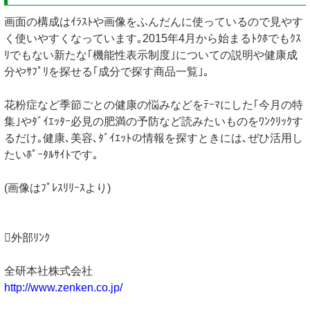
画面の構成はｲﾗｽﾄや画像をふんだんに使っているので見やす
く使いやすくなっています｡2015年4月から始まるﾄｸﾎでもｸｽ
ﾘでもない新たな｢機能性表示制度｣についての説明や健康成
分やｻﾌﾟﾘを探せる｢成分で探す商品一覧｣｡
花粉症など季節ごとの健康の悩みなどをﾃｰﾏにした｢今月の特
集｣やﾀﾞｲｴｯﾀｰ必見の肥満の予防など読みたいものをﾜﾝｸﾘｯｸす
るだけ｡健康､美容､ﾀﾞｲｴｯﾄの情報を探すときには､ぜひ活用し
たいﾎﾟｰﾀﾙｻｲﾄです｡
(画像はﾌﾟﾚｽﾘﾘｰｽより)
外部ﾘﾝｸ
全研本社株式会社
http://www.zenken.co.jp/