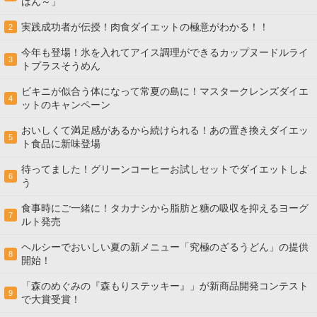
はん～」
実践成功者が伝授！肉食ダイエットの極意がわかる！！
2
今年も登場！氷を入れてアイス調理ができるカップヌードルライ
3
トプラスそうめん
ビキニが似合う体になって常夏の島に！マスタークレンズダイエ
4
ットのキャンペーン
おいしくて満足感があるから続けられる！あの置き換えダイエッ
5
ト食品に新味登場
待ってました！グリーンコーヒーお試しセットでダイエットしよ
6
う
食事時にご一緒に！タカナシから脂肪と糖の吸収を抑えるヨーグ
7
ルト発売
ヘルシーでおいしい夏の新メニュー「究極のざるうどん」の提供
8
開始！
「森のめぐみの『森もりステッキー』」が新商品開発コンテスト
9
で大賞受賞！