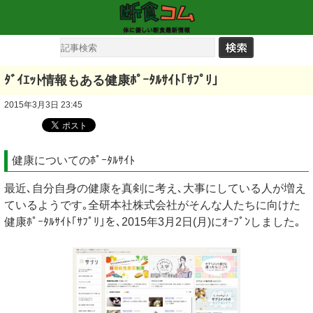
ﾀﾞｲｴｯﾄ情報もある健康ﾎﾟｰﾀﾙｻｲﾄ｢ｻﾌﾟﾘ｣
2015年3月3日 23:45
健康についてのﾎﾟｰﾀﾙｻｲﾄ
最近､自分自身の健康を真剣に考え､大事にしている人が増え
ているようです｡全研本社株式会社がそんな人たちに向けた
健康ﾎﾟｰﾀﾙｻｲﾄ｢ｻﾌﾟﾘ｣を､2015年3月2日(月)にｵｰﾌﾟﾝしました｡