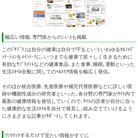
幅広い情報､専門医からのﾆｭｰｽも掲載
この｢ｻﾌﾟﾘ｣は自分の健康は自分で守るといういわゆるｾﾙﾌﾒﾃﾞ
ｨｹｰｼｮﾝをﾒｲﾝﾃｰﾏに､いつまでも健康で若々しく生きるために
有効なｻﾌﾟﾘﾒﾝﾄなどの健康食品､また食事､睡眠､運動といった
生活ｽﾀｲﾙ全般に関してのﾍﾙｽｹｱ情報を幅広く発信｡
そのほか統合医療､先進医療や補完代替医療などに詳しい医
師や機能性成分の研究者といった､各分野の専門家がｻｲﾄ内で
最新の健康情報を発信していくので､ｻｲﾄの読者が自分に合っ
た健康的な生活ｽﾀｲﾙを自分で発見し､組み立てていけるよう
にさまざまな記事がｻﾎﾟｰﾄしてくれます｡
ﾜﾝｸﾘｯｸするだけで見たい情報がすぐに