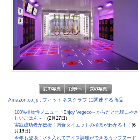
Amazon.co.jp : フィットネスクラブ に関連する商品
100%植物性メニュー「Enjoy Vegeco～からだと地球にやさ
しいごはん～」
(2月27日)
実践成功者が伝授！肉食ダイエットの極意がわかる！！
(6
月18日)
今年も登場！氷を入れてアイス調理ができるカップヌード