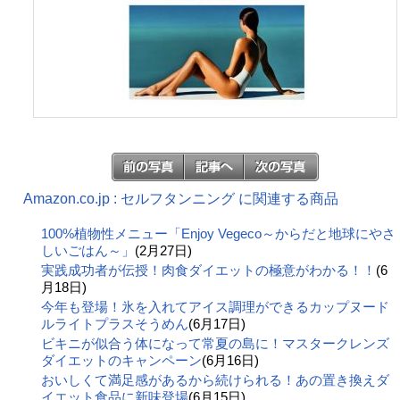
Amazon.co.jp : セルフタンニング に関連する商品
100%植物性メニュー「Enjoy Vegeco～からだと地球にやさ
しいごはん～」
(2月27日)
実践成功者が伝授！肉食ダイエットの極意がわかる！！
(6
月18日)
今年も登場！氷を入れてアイス調理ができるカップヌード
ルライトプラスそうめん
(6月17日)
ビキニが似合う体になって常夏の島に！マスタークレンズ
ダイエットのキャンペーン
(6月16日)
おいしくて満足感があるから続けられる！あの置き換えダ
イエット食品に新味登場
(6月15日)