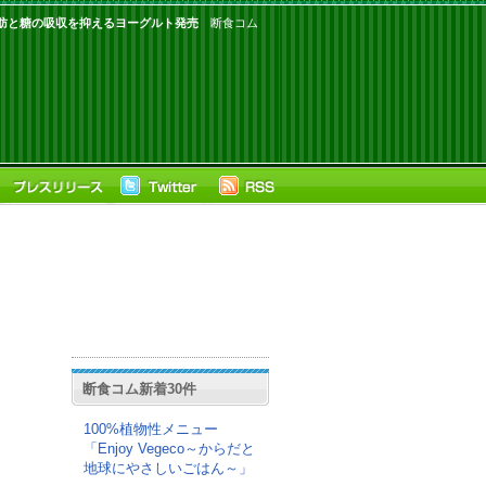
肪と糖の吸収を抑えるヨーグルト発売
断食コム
断食コム新着30件
100%植物性メニュー
「Enjoy Vegeco～からだと
地球にやさしいごはん～」