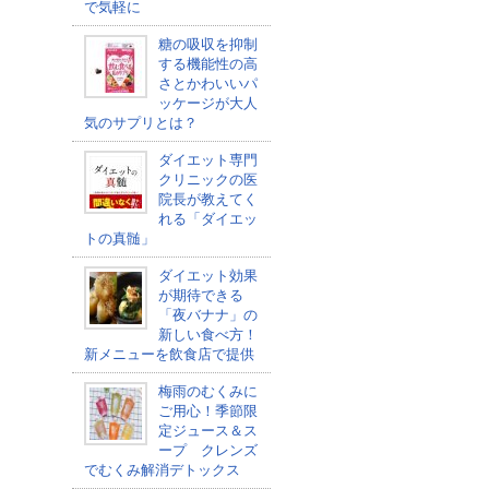
で気軽に
糖の吸収を抑制
する機能性の高
さとかわいいパ
ッケージが大人
気のサプリとは？
ダイエット専門
クリニックの医
院長が教えてく
れる「ダイエッ
トの真髄」
ダイエット効果
が期待できる
「夜バナナ」の
新しい食べ方！
新メニューを飲食店で提供
梅雨のむくみに
ご用心！季節限
定ジュース＆ス
ープ クレンズ
でむくみ解消デトックス