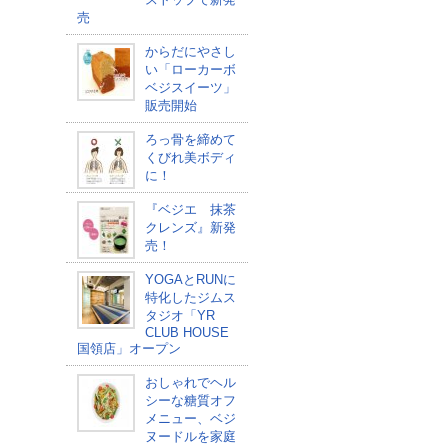
売
からだにやさし
い「ローカーボ
ベジスイーツ」
販売開始
ろっ骨を締めて
くびれ美ボディ
に！
『ベジエ 抹茶
クレンズ』新発
売！
YOGAとRUNに
特化したジムス
タジオ「YR
CLUB HOUSE
国領店」オープン
おしゃれでヘル
シーな糖質オフ
メニュー、ベジ
ヌードルを家庭