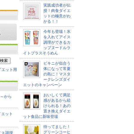
実践成功者が伝
授！肉食ダイエ
ットの極意がわ
かる！！
今年も登場！氷
を入れてアイス
調理ができるカ
ップヌードルラ
イトプラスそうめん
ビキニが似合う
体になって常夏
の島に！マスタ
ークレンズダイ
エットのキャンペーン
おいしくて満足
co～から
感があるから続
けられる！あの
置き換えダイエ
イエット
ット食品に新味登場
待ってました！
グリーンコーヒ
イス調理