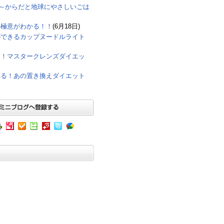
eco～からだと地球にやさしいごは
の極意がわかる！！
(6月18日)
ができるカップヌードルライト
に！マスタークレンズダイエッ
れる！あの置き換えダイエット