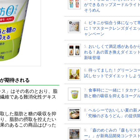
ができるカップヌードルライ
そうめん
4.
ビキニが似合う体になって
に！マスタークレンズダイエ
ャンペーン
5.
おいしくて満足感があるか
れる！あの置き換えダイエッ
新味登場
6.
待ってました！グリーンコ
試しセットでダイエットしよ
が期待される
7.
食事時にご一緒に！タカナ
ラス」はその名のとおり、脂
肪と糖の吸収を抑えるヨーグ
繊維である難消化性デキス
8.
ヘルシーでおいしい夏の新
取した脂肪と糖の吸収を抑
「究極のざるうどん」の提供
り、脂肪の摂取を控えたい
果のあるこの商品はぴった
9.
「森のめぐみの『森もりス
ー』」が新商品開発コンテス