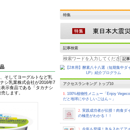
特集
記事検索
品
、そしてヨーグルトなど乳
シ乳業株式会社が2016年7
アクセスランキング トップ10
性表示食品である「タカナシ
発売します。
1.
100%植物性メニュー「Enjoy Vege
だと地球にやさしいごはん～」
2.
実践成功者が伝授！肉食ダ
の極意がわかる！！
3.
今年も登場！氷を入れてア