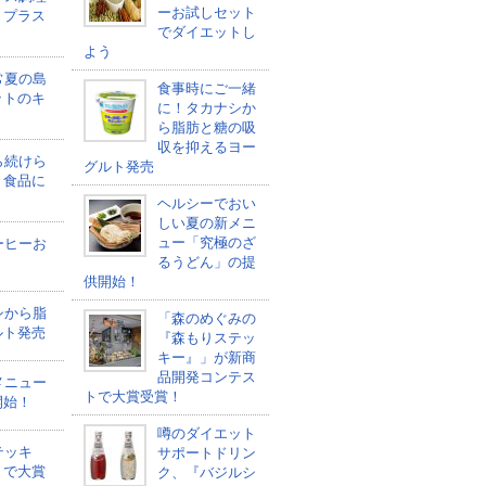
ーお試しセット
トプラス
でダイエットし
よう
常夏の島
食事時にご一緒
ットのキ
に！タカナシか
ら脂肪と糖の吸
収を抑えるヨー
ら続けら
グルト発売
ト食品に
ヘルシーでおい
しい夏の新メニ
ュー「究極のざ
ーヒーお
るうどん」の提
う
供開始！
シから脂
「森のめぐみの
ルト発売
『森もりステッ
キー』」が新商
品開発コンテス
メニュー
トで大賞受賞！
開始！
噂のダイエット
テッキ
サポートドリン
トで大賞
ク、『バジルシ