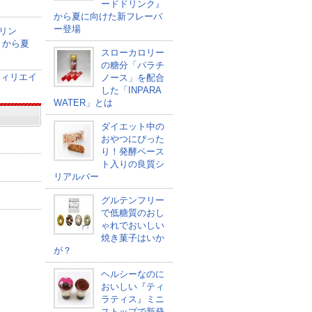
ードドリンク』
から夏に向けた新フレーバ
ー登場
リン
』から夏
スローカロリー
の糖分「パラチ
ノース」を配合
した「INPARA
WATER」とは
ダイエット中の
おやつにぴった
り！発酵ペース
ト入りの良質シ
リアルバー
グルテンフリー
で低糖質のおし
ゃれでおいしい
焼き菓子はいか
が？
ヘルシーなのに
おいしい『ティ
ラティス』ミニ
ストップで新発