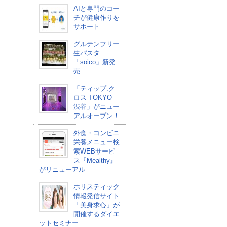
AIと専門のコー
チが健康作りを
サポート
グルテンフリー
生パスタ
「soico」新発
売
「ティップ.ク
ロス TOKYO
渋谷」がニュー
アルオープン！
外食・コンビニ
栄養メニュー検
索WEBサービ
ス『Mealthy』
がリニューアル
ホリスティック
情報発信サイト
「美身求心」が
開催するダイエ
ットセミナー