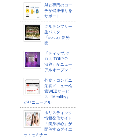
AIと専門のコー
チが健康作りを
サポート
グルテンフリー
生パスタ
「soico」新発
売
「ティップ.ク
ロス TOKYO
渋谷」がニュー
アルオープン！
外食・コンビニ
栄養メニュー検
索WEBサービ
ス『Mealthy』
がリニューアル
ホリスティック
情報発信サイト
「美身求心」が
開催するダイエ
ットセミナー