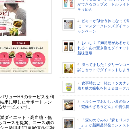
ができるカップヌードルライ
そうめん
4.
ビキニが似合う体になって
に！マスタークレンズダイエ
ャンペーン
5.
おいしくて満足感があるか
れる！あの置き換えダイエッ
新味登場
6.
待ってました！グリーンコ
試しセットでダイエットしよ
7.
食事時にご一緒に！タカナ
肪と糖の吸収を抑えるヨーグ
バリューHRのサービスを利
8.
ヘルシーでおいしい夏の新
結果に即したサポートレシ
「究極のざるうどん」の提供
るサービスです。
満ダイエット・高血糖・低
9.
「森のめぐみの『森もりス
からコースを提案。コース別の
ー』」が新商品開発コンテス
シー活用術(毎週配信)や症状