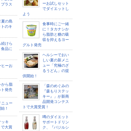
ーお試しセット
トプラス
でダイエットし
よう
常夏の島
食事時にご一緒
ットのキ
に！タカナシか
ら脂肪と糖の吸
収を抑えるヨー
ら続けら
グルト発売
ト食品に
ヘルシーでおい
しい夏の新メニ
ュー「究極のざ
ーヒーお
るうどん」の提
う
供開始！
シから脂
「森のめぐみの
ルト発売
『森もりステッ
キー』」が新商
品開発コンテス
メニュー
トで大賞受賞！
開始！
噂のダイエット
テッキ
サポートドリン
トで大賞
ク、『バジルシ