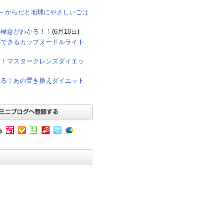
eco～からだと地球にやさしいごは
の極意がわかる！！
(6月18日)
ができるカップヌードルライト
に！マスタークレンズダイエッ
れる！あの置き換えダイエット