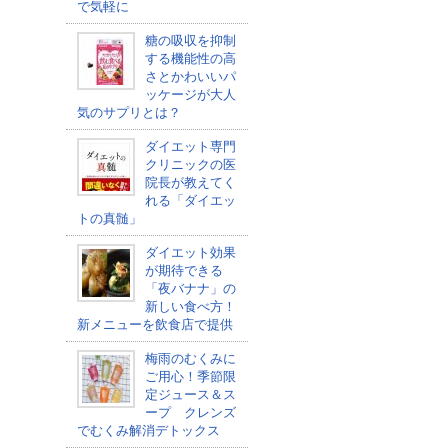
で気軽に
糖の吸収を抑制
する機能性の高
さとかわいいパ
ッケージが大人
気のサプリとは？
ダイエット専門
クリニックの医
院長が教えてく
れる「ダイエッ
トの真髄」
ダイエット効果
が期待できる
「夜バナナ」の
新しい食べ方！
新メニューを飲食店で提供
梅雨のむくみに
ご用心！季節限
定ジュース＆ス
ープ クレンズ
でむくみ解消デトックス