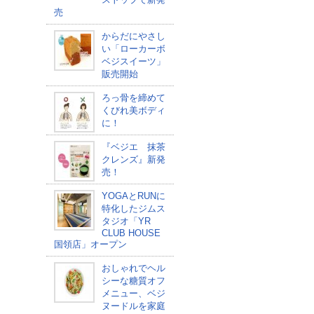
売
からだにやさし
い「ローカーボ
ベジスイーツ」
販売開始
ろっ骨を締めて
くびれ美ボディ
に！
『ベジエ 抹茶
クレンズ』新発
売！
YOGAとRUNに
特化したジムス
タジオ「YR
CLUB HOUSE
国領店」オープン
おしゃれでヘル
シーな糖質オフ
メニュー、ベジ
ヌードルを家庭