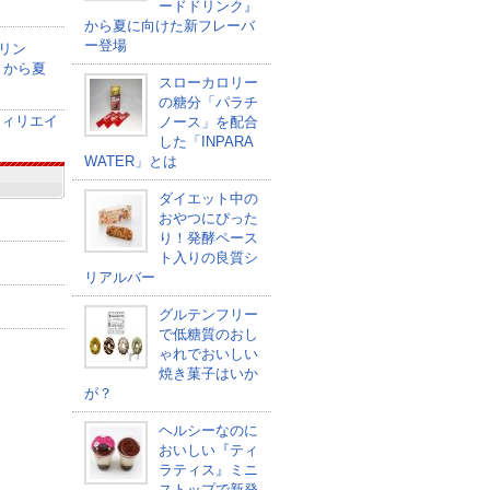
ードドリンク』
から夏に向けた新フレーバ
ー登場
リン
』から夏
スローカロリー
の糖分「パラチ
ノース」を配合
した「INPARA
WATER」とは
ダイエット中の
おやつにぴった
り！発酵ペース
ト入りの良質シ
リアルバー
グルテンフリー
で低糖質のおし
ゃれでおいしい
焼き菓子はいか
が？
ヘルシーなのに
おいしい『ティ
ラティス』ミニ
ストップで新発