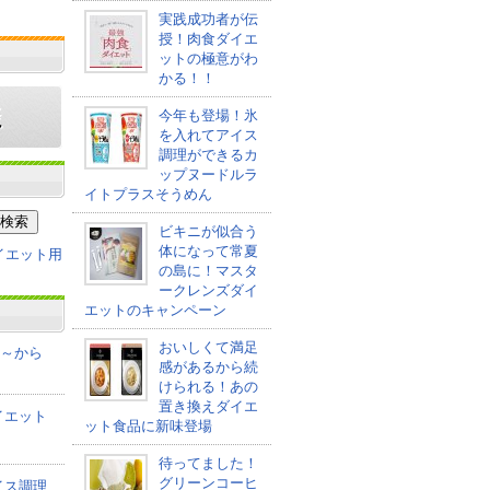
実践成功者が伝
授！肉食ダイエ
ットの極意がわ
かる！！
今年も登場！氷
を入れてアイス
調理ができるカ
ップヌードルラ
イトプラスそうめん
ビキニが似合う
体になって常夏
の島に！マスタ
ークレンズダイ
エットのキャンペーン
おいしくて満足
co～から
感があるから続
けられる！あの
置き換えダイエ
イエット
ット食品に新味登場
待ってました！
グリーンコーヒ
イス調理