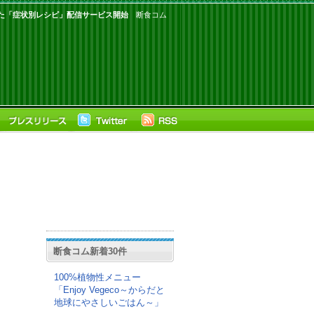
た「症状別レシピ」配信サービス開始
断食コム
断食コム新着30件
100%植物性メニュー
「Enjoy Vegeco～からだと
地球にやさしいごはん～」