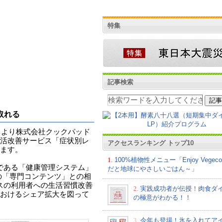
特集
記事検索
取れる
1月より株式会社クックパッド
活改善サービス「症状別レ
アクセスランキング トップ10
ます。
1.
100%植物性メニュー「Enjoy Vege
である「健康管理システム」
だと地球にやさしいごはん～」
の「専門コンテンツ」との相
スの利用者への生活習慣改善
2.
実践成功者が伝授！肉食ダ
おけるシェア拡大を図って
の極意がわかる！！
3.
今年も登場！氷を入れてア