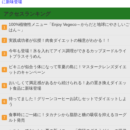
に新味登場
アクセスランキング
100%植物性メニュー「Enjoy Vegeco～からだと地球にやさしいご
1
はん～」
実践成功者が伝授！肉食ダイエットの極意がわかる！！
2
今年も登場！氷を入れてアイス調理ができるカップヌードルライ
3
トプラスそうめん
ビキニが似合う体になって常夏の島に！マスタークレンズダイエ
4
ットのキャンペーン
おいしくて満足感があるから続けられる！あの置き換えダイエッ
5
ト食品に新味登場
待ってました！グリーンコーヒーお試しセットでダイエットしよ
6
う
食事時にご一緒に！タカナシから脂肪と糖の吸収を抑えるヨーグ
7
ルト発売