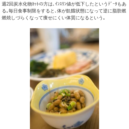
週2回炭水化物ｶｯﾄの方は､ｲﾝｽﾘﾝ値が低下したというﾃﾞｰﾀもあ
る｡毎日食事制限をすると､体が飢餓状態になって逆に脂肪燃
燃焼しづらくなって痩せにくい体質になるという｡