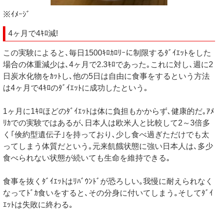
※ｲﾒｰｼﾞ
4ヶ月で4ｷﾛ減!
この実験によると､毎日1500ｷﾛｶﾛﾘｰに制限するﾀﾞｲｴｯﾄをした
場合の体重減少は､4ヶ月で2.3ｷﾛであった｡これに対し､週に2
日炭水化物をｶｯﾄし､他の5日は自由に食事をするという方法
は4ヶ月で4ｷﾛのﾀﾞｲｴｯﾄに成功したという｡
1ヶ月に1ｷﾛほどのﾀﾞｲｴｯﾄは体に負担もかからず､健康的だ｡ｱﾒ
ﾘｶでの実験ではあるが､日本人は欧米人と比較して2～3倍多
く｢倹約型遺伝子｣を持っており､少し食べ過ぎただけでも太
ってしまう体質だという｡元来飢餓状態に強い日本人は､多少
食べられない状態が続いても生命を維持できる｡
食事を抜くﾀﾞｲｴｯﾄはﾘﾊﾞｳﾝﾄﾞが恐ろしい｡我慢に耐えられなく
なってﾄﾞｶ食いをすると､その分身に付いてしまう｡そしてﾀﾞｲ
ｴｯﾄは失敗に終わる｡