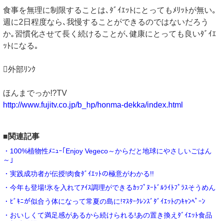
食事を無理に制限することは､ﾀﾞｲｴｯﾄにとってもﾒﾘｯﾄが無い｡
週に2日程度なら､我慢することができるのではないだろう
か｡習慣化させて長く続けることが､健康にとっても良いﾀﾞｲｴ
ｯﾄになる｡
外部ﾘﾝｸ
ほんまでっか!?TV
http://www.fujitv.co.jp/b_hp/honma-dekka/index.html
■関連記事
・100%植物性ﾒﾆｭｰ｢Enjoy Vegeco～からだと地球にやさしいごはん
～｣
・実践成功者が伝授!肉食ﾀﾞｲｴｯﾄの極意がわかる!!
・今年も登場!氷を入れてｱｲｽ調理ができるｶｯﾌﾟﾇｰﾄﾞﾙﾗｲﾄﾌﾟﾗｽそうめん
・ﾋﾞｷﾆが似合う体になって常夏の島に!ﾏｽﾀｰｸﾚﾝｽﾞﾀﾞｲｴｯﾄのｷｬﾝﾍﾟｰﾝ
・おいしくて満足感があるから続けられる!あの置き換えﾀﾞｲｴｯﾄ食品