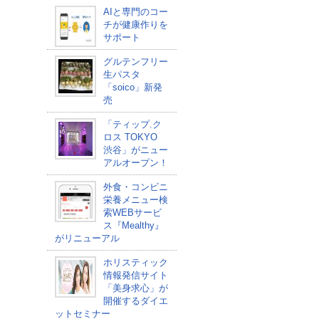
AIと専門のコー
チが健康作りを
サポート
グルテンフリー
生パスタ
「soico」新発
売
「ティップ.ク
ロス TOKYO
渋谷」がニュー
アルオープン！
外食・コンビニ
栄養メニュー検
索WEBサービ
ス『Mealthy』
がリニューアル
ホリスティック
情報発信サイト
「美身求心」が
開催するダイエ
ットセミナー