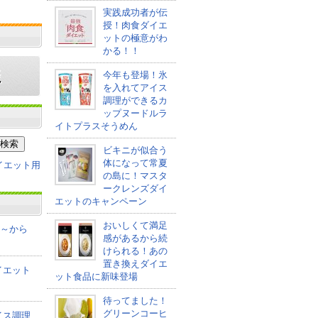
実践成功者が伝
授！肉食ダイエ
ットの極意がわ
かる！！
今年も登場！氷
を入れてアイス
調理ができるカ
ップヌードルラ
イトプラスそうめん
ビキニが似合う
体になって常夏
の島に！マスタ
ークレンズダイ
エットのキャンペーン
おいしくて満足
co～から
感があるから続
けられる！あの
置き換えダイエ
イエット
ット食品に新味登場
待ってました！
グリーンコーヒ
イス調理