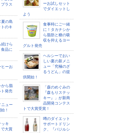
ーお試しセット
トプラス
でダイエットし
よう
常夏の島
食事時にご一緒
ットのキ
に！タカナシか
ら脂肪と糖の吸
収を抑えるヨー
ら続けら
グルト発売
ト食品に
ヘルシーでおい
しい夏の新メニ
ュー「究極のざ
ーヒーお
るうどん」の提
う
供開始！
シから脂
「森のめぐみの
ルト発売
『森もりステッ
キー』」が新商
品開発コンテス
メニュー
トで大賞受賞！
開始！
噂のダイエット
テッキ
サポートドリン
トで大賞
ク、『バジルシ