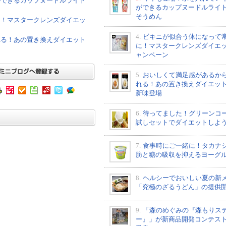
ができるカップヌードルライト
ができるカップヌードルライ
そうめん
に！マスタークレンズダイエッ
4.
ビキニが似合う体になって
れる！あの置き換えダイエット
に！マスタークレンズダイエ
ャンペーン
5.
おいしくて満足感があるか
れる！あの置き換えダイエッ
新味登場
6.
待ってました！グリーンコ
試しセットでダイエットしよ
7.
食事時にご一緒に！タカナ
肪と糖の吸収を抑えるヨーグ
8.
ヘルシーでおいしい夏の新
「究極のざるうどん」の提供
9.
「森のめぐみの『森もりス
ー』」が新商品開発コンテス