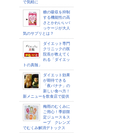
で気軽に
糖の吸収を抑制
する機能性の高
さとかわいいパ
ッケージが大人
気のサプリとは？
ダイエット専門
クリニックの医
院長が教えてく
れる「ダイエッ
トの真髄」
ダイエット効果
が期待できる
「夜バナナ」の
新しい食べ方！
新メニューを飲食店で提供
梅雨のむくみに
ご用心！季節限
定ジュース＆ス
ープ クレンズ
でむくみ解消デトックス