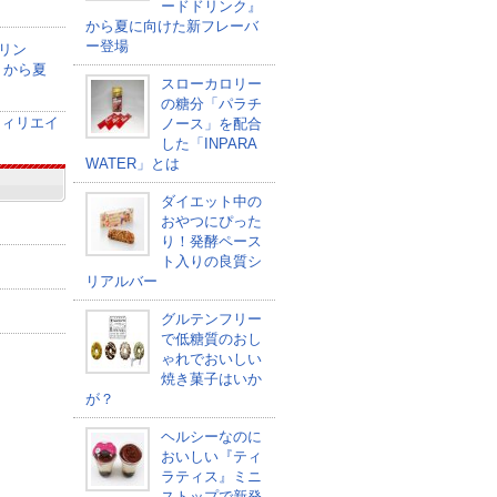
ードドリンク』
から夏に向けた新フレーバ
ー登場
リン
』から夏
スローカロリー
の糖分「パラチ
ノース」を配合
した「INPARA
WATER」とは
ダイエット中の
おやつにぴった
り！発酵ペース
ト入りの良質シ
リアルバー
グルテンフリー
で低糖質のおし
ゃれでおいしい
焼き菓子はいか
が？
ヘルシーなのに
おいしい『ティ
ラティス』ミニ
ストップで新発