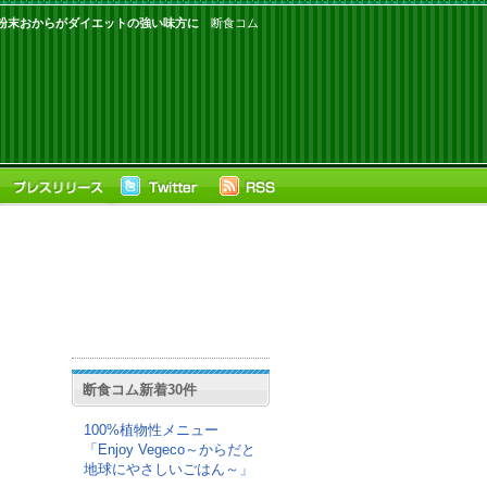
%粉末おからがダイエットの強い味方に
断食コム
断食コム新着30件
100%植物性メニュー
「Enjoy Vegeco～からだと
地球にやさしいごはん～」