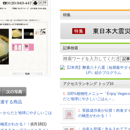
特集
記事検索
アクセスランキング トップ10
1.
100%植物性メニュー「Enjoy Vege
だと地球にやさしいごはん～」
 に関連する商品
2.
実践成功者が伝授！肉食ダ
eco～からだと地球にやさしいごは
の極意がわかる！！
の極意がわかる！！
(6月18日)
3.
今年も登場！氷を入れてア