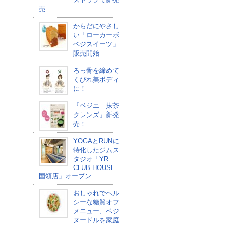
売
からだにやさし
い「ローカーボ
ベジスイーツ」
販売開始
ろっ骨を締めて
くびれ美ボディ
に！
『ベジエ 抹茶
クレンズ』新発
売！
YOGAとRUNに
特化したジムス
タジオ「YR
CLUB HOUSE
国領店」オープン
おしゃれでヘル
シーな糖質オフ
メニュー、ベジ
ヌードルを家庭