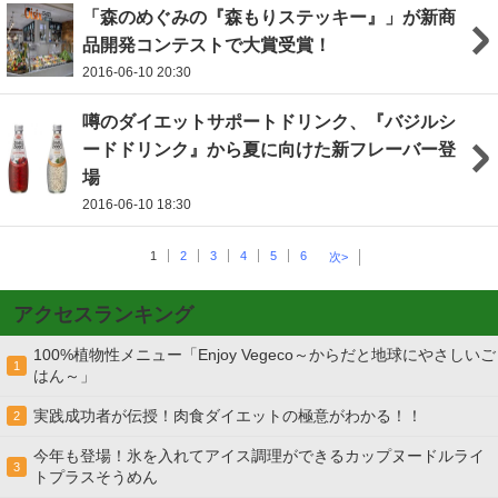
「森のめぐみの『森もりステッキー』」が新商
品開発コンテストで大賞受賞！
2016-06-10 20:30
噂のダイエットサポートドリンク、『バジルシ
ードドリンク』から夏に向けた新フレーバー登
場
2016-06-10 18:30
1
2
3
4
5
6
次>
アクセスランキング
100%植物性メニュー「Enjoy Vegeco～からだと地球にやさしいご
1
はん～」
実践成功者が伝授！肉食ダイエットの極意がわかる！！
2
今年も登場！氷を入れてアイス調理ができるカップヌードルライ
3
トプラスそうめん