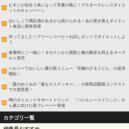
ビキニが似合う体になって常夏の島に！マスタークレンズダイエ
4
ットのキャンペーン
おいしくて満足感があるから続けられる！あの置き換えダイエッ
5
ト食品に新味登場
待ってました！グリーンコーヒーお試しセットでダイエットしよ
6
う
食事時にご一緒に！タカナシから脂肪と糖の吸収を抑えるヨーグ
7
ルト発売
ヘルシーでおいしい夏の新メニュー「究極のざるうどん」の提供
8
開始！
「森のめぐみの『森もりステッキー』」が新商品開発コンテスト
9
で大賞受賞！
噂のダイエットサポートドリンク、『バジルシードドリンク』か
10
ら夏に向けた新フレーバー登場
カテゴリ一覧