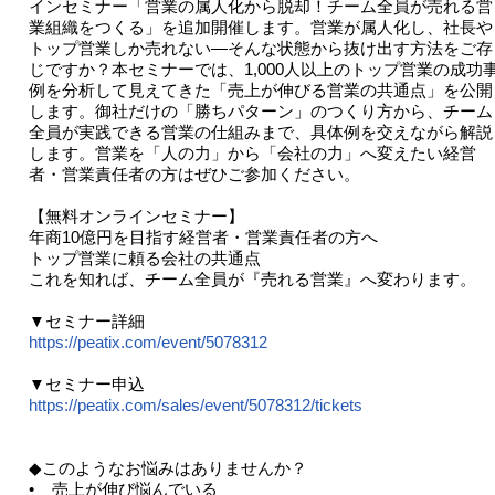
インセミナー「営業の属人化から脱却！チーム全員が売れる営
業組織をつくる」を追加開催します。営業が属人化し、社長や
トップ営業しか売れない―そんな状態から抜け出す方法をご存
じですか？本セミナーでは、1,000人以上のトップ営業の成功
例を分析して見えてきた「売上が伸びる営業の共通点」を公開
します。御社だけの「勝ちパターン」のつくり方から、チーム
全員が実践できる営業の仕組みまで、具体例を交えながら解説
します。営業を「人の力」から「会社の力」へ変えたい経営
者・営業責任者の方はぜひご参加ください。
【無料オンラインセミナー】
年商10億円を目指す経営者・営業責任者の方へ
トップ営業に頼る会社の共通点
これを知れば、チーム全員が『売れる営業』へ変わります。
▼セミナー詳細
https://peatix.com/event/5078312
▼セミナー申込
https://peatix.com/sales/event/5078312/tickets
◆このようなお悩みはありませんか？
• 売上が伸び悩んでいる