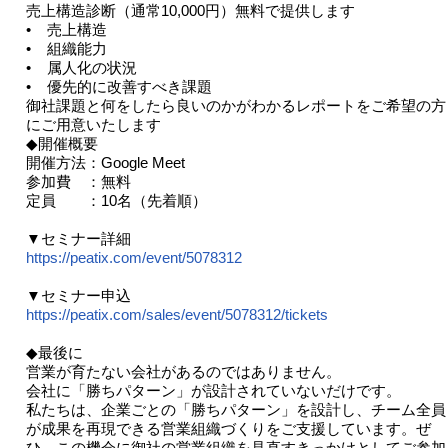
売上構造診断（通常10,000円）無料で提供します
• 売上構造
• 組織能力
• 属人化の状況
• 優先的に改善すべき課題
御社課題と何をしたら良いのかがわかるレポートをご希望の方
にご用意いたします
◆開催概要
開催方法：Google Meet
参加費 ：無料
定員 ：10名（先着順）
▼セミナー詳細
https://peatix.com/event/5078312
▼セミナー申込
https://peatix.com/sales/event/5078312/tickets
◆最後に
営業が育たない会社があるのではありません。
会社に「勝ちパターン」が設計されていないだけです。
私たちは、企業ごとの「勝ちパターン」を設計し、チーム全員
が成果を再現できる営業組織づくりをご支援しています。ぜ
ひ、この機会に御社の営業組織を見直すきっかけとしてご参加