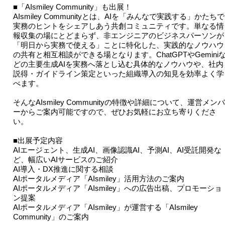
■「AIsmiley Community」も出展！
AIsmiley Communityとは、AIを「みんなで実践する」かたちで
実務のヒントをシェアしあう共創コミュニティです。単なる情
報収集の場にとどまらず、非エンジニアのビジネスパーソンが
「明日から実務で使える」ことに特化した、実践的なノウハウ
の共有と相互相談ができる場となります。ChatGPTやGemini
どの主要生成AIを実務へ落とし込む具体的なノウハウや、社内
説得・ガイドライン策定といった組織導入の知見を効率よく学
べます。
そんなAIsmiley Communityの特徴や詳細について、運営メンバ
ーからご案内可能ですので、ぜひお気軽にお立ち寄りくださ
い。
■出展予定内容
AIエージェント、生成AI、画像認識AI、予測AI、AI受託開発な
ど、幅広いAIサービスのご紹介
AI導入・DX推進に関する相談
AIポータルメディア「AIsmiley」活用方法のご案内
AIポータルメディア「AIsmiley」への広告出稿、プロモーショ
ン提案
AIポータルメディア「AIsmiley」が運営する「AIsmiley
Community」のご案内