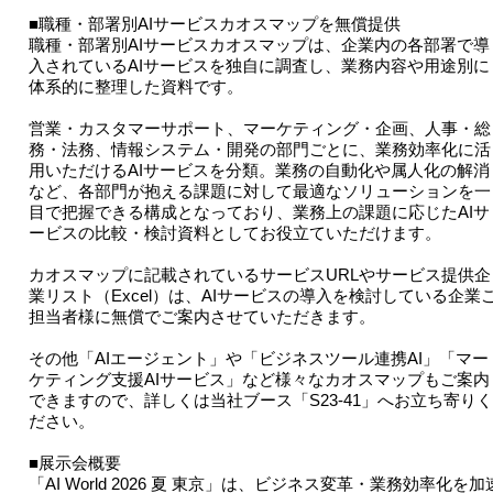
■職種・部署別AIサービスカオスマップを無償提供
職種・部署別AIサービスカオスマップは、企業内の各部署で導
入されているAIサービスを独自に調査し、業務内容や用途別に
体系的に整理した資料です。
営業・カスタマーサポート、マーケティング・企画、人事・総
務・法務、情報システム・開発の部門ごとに、業務効率化に活
用いただけるAIサービスを分類。業務の自動化や属人化の解消
など、各部門が抱える課題に対して最適なソリューションを一
目で把握できる構成となっており、業務上の課題に応じたAIサ
ービスの比較・検討資料としてお役立ていただけます。
カオスマップに記載されているサービスURLやサービス提供企
業リスト（Excel）は、AIサービスの導入を検討している企業
担当者様に無償でご案内させていただきます。
その他「AIエージェント」や「ビジネスツール連携AI」「マー
ケティング支援AIサービス」など様々なカオスマップもご案内
できますので、詳しくは当社ブース「S23-41」へお立ち寄りく
ださい。
■展示会概要
「AI World 2026 夏 東京」は、ビジネス変革・業務効率化を加