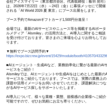
会社アイスマイリー（東京都渋谷区、代表取締役：板羽 晃司
は、2026年7月22日（水）～24日（金）に幕張メッセにて開催
される「AI World 2026 夏 東京」にブース出展をします。
ブース予約でAmazonギフトカード1,500円分進呈！
会場では、最新のAIサービスやニュース等を掲載するAIポータ
ルメディア「AIsmiley」の活用方法と、AI導入に関するご相談
を受け付けております。皆さまのご来場を心よりお待ちしてお
ります。
▼無料でブース訪問予約▼
https://expo.bizcrew.jp/event/15429/module/booth/410570/43329
■AIエージェント・生成AIなど、業務効率化に繋がる最新のAI
ービスをご紹介！
AIsmileyでは、AIエージェントや生成AIをはじめとした最新のA
サービスをご紹介しております。ブースでは、実際の業務上の
課題や活用イメージをお伺いさせていただき、課題解決につな
がるAIサービス探しをサポートいたします。
AI導入について、様々な業種・業態、規模感の企業様へご紹介
可能ですので、ぜひお気軽にお立ち寄りください。