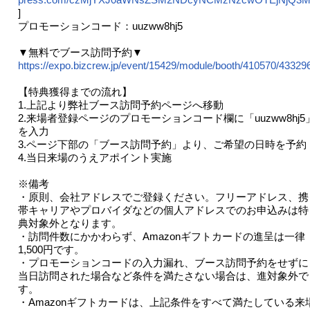
]
プロモーションコード：uuzww8hj5
▼無料でブース訪問予約▼
https://expo.bizcrew.jp/event/15429/module/booth/410570/43329
【特典獲得までの流れ】
1.上記より弊社ブース訪問予約ページへ移動
2.来場者登録ページのプロモーションコード欄に「uuzww8hj5
を入力
3.ページ下部の「ブース訪問予約」より、ご希望の日時を予約
4.当日来場のうえアポイント実施
※備考
・原則、会社アドレスでご登録ください。フリーアドレス、携
帯キャリアやプロバイダなどの個人アドレスでのお申込みは特
典対象外となります。
・訪問件数にかかわらず、Amazonギフトカードの進呈は一律
1,500円です。
・プロモーションコードの入力漏れ、ブース訪問予約をせずに
当日訪問された場合など条件を満たさない場合は、進対象外で
す。
・Amazonギフトカードは、上記条件をすべて満たしている来