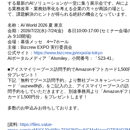
する最新のAIソリューションが一堂に集う展示会です。AIによ
る業務改革・業務効率化を考える企業の方々が商談の場とし
て、課題解決のヒントが得られる絶好の機会となっています。
名称：AI World 2026 夏 東京
会期：2026/7/22(水)-7/24(金) 各日10:00-17:00 (セミナー会場
み 9:10開場)
会場：幕張メッセ 4〜7ホール
主催：Bizcrew EXPO 実行委員会
公式サイト：
https://www.bizcrew.jp/expo/ai-tokyo
AIポータルメディア「AIsmiley」小間番号：「S23-41」
■アイスマイリーブース訪問予約でAmazonギフトカード1,500
分プレゼント！
下記「無料でブース訪問予約」より弊社ブースキャンペーンコ
ード「uuzww8hj5」をご記入の上、アイスマイリーブースの訪
問予約をしていただきますと、別途事務局より「Amazonギフ
カード1,500円分」をプレゼントします！
多数のお申込みお待ちしております。
[資料:
https://files.value-
press.com/czMjYXJ0aWNsZSM2NDcyNCMzNzcwOTEjNjQ3MjR