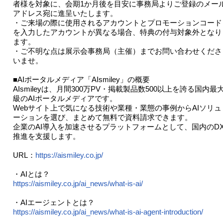
者様を対象に、会期1か月後を目安に事務局よりご登録のメー
アドレス宛に進呈いたします。
・ご来場の際に使用されるアカウントとプロモーションコード
を入力したアカウントが異なる場合、特典の付与対象外となり
ます。
・ご不明な点は展示会事務局（主催）までお問い合わせくださ
いませ。
■AIポータルメディア「AIsmiley」の概要
AIsmileyは、月間300万PV・掲載製品数500以上を誇る国内最
級のAIポータルメディアです。
Webサイト上で気になる技術や業種・業態の事例からAIソリュ
ーションを選び、まとめて無料で資料請求できます。
企業のAI導入を加速させるプラットフォームとして、国内のD
推進を支援します。
URL：
https://aismiley.co.jp/
・AIとは？
https://aismiley.co.jp/ai_news/what-is-ai/
・AIエージェントとは？
https://aismiley.co.jp/ai_news/what-is-ai-agent-introduction/