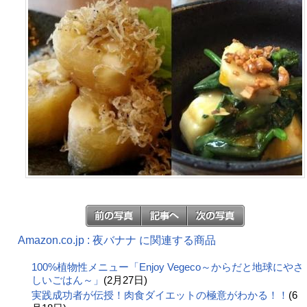
Amazon.co.jp : 夜バナナ に関連する商品
100%植物性メニュー「Enjoy Vegeco～からだと地球にやさ
しいごはん～」
(2月27日)
実践成功者が伝授！肉食ダイエットの極意がわかる！！
(6