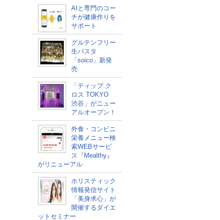
AIと専門のコー
チが健康作りを
サポート
グルテンフリー
生パスタ
「soico」新発
売
「ティップ.ク
ロス TOKYO
渋谷」がニュー
アルオープン！
外食・コンビニ
栄養メニュー検
索WEBサービ
ス『Mealthy』
がリニューアル
ホリスティック
情報発信サイト
「美身求心」が
開催するダイエ
ットセミナー