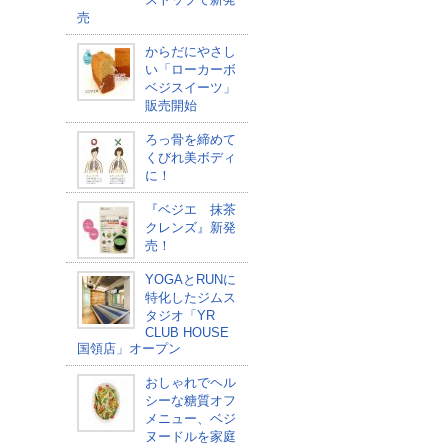
売
からだにやさし
い「ローカーボ
ベジスイーツ」
販売開始
ろっ骨を締めて
くびれ美ボディ
に！
『ベジエ 抹茶
クレンズ』新発
売！
YOGAとRUNに
特化したジムス
タジオ「YR
CLUB HOUSE
国領店」オープン
おしゃれでヘル
シーな糖質オフ
メニュー、ベジ
ヌードルを家庭