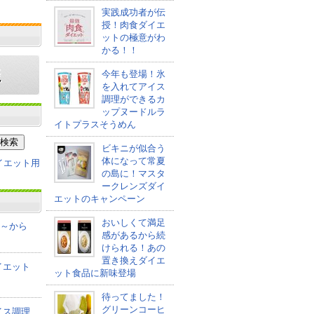
実践成功者が伝
授！肉食ダイエ
ットの極意がわ
かる！！
今年も登場！氷
を入れてアイス
調理ができるカ
ップヌードルラ
イトプラスそうめん
ビキニが似合う
体になって常夏
の島に！マスタ
ークレンズダイ
エットのキャンペーン
おいしくて満足
co～から
感があるから続
けられる！あの
置き換えダイエ
イエット
ット食品に新味登場
待ってました！
グリーンコーヒ
イス調理