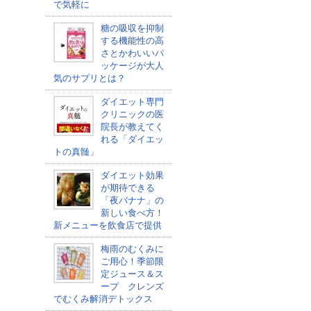
で気軽に
糖の吸収を抑制
する機能性の高
さとかわいいパ
ッケージが大人
気のサプリとは？
ダイエット専門
クリニックの医
院長が教えてく
れる「ダイエッ
トの真髄」
ダイエット効果
が期待できる
「夜バナナ」の
新しい食べ方！
新メニューを飲食店で提供
梅雨のむくみに
ご用心！季節限
定ジュース＆ス
ープ クレンズ
でむくみ解消デトックス