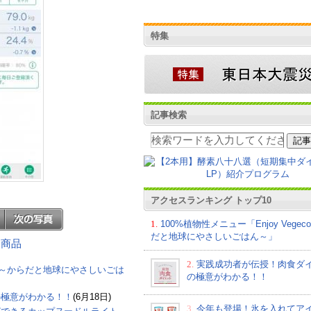
特集
記事検索
アクセスランキング トップ10
1.
100%植物性メニュー「Enjoy Vege
だと地球にやさしいごはん～」
する商品
2.
実践成功者が伝授！肉食ダ
eco～からだと地球にやさしいごは
の極意がわかる！！
の極意がわかる！！
(6月18日)
3.
今年も登場！氷を入れてア