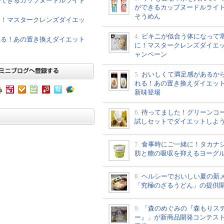
ができるカップヌードルライト
ができるカップヌードルライ
そうめん
に！マスタークレンズダイエッ
4.
ビキニが似合う体になって
れる！あの置き換えダイエット
に！マスタークレンズダイエ
ャンペーン
5.
おいしくて満足感があるか
れる！あの置き換えダイエッ
新味登場
6.
待ってました！グリーンコ
試しセットでダイエットしよ
7.
食事時にご一緒に！タカナ
肪と糖の吸収を抑えるヨーグ
8.
ヘルシーでおいしい夏の新
「究極のざるうどん」の提供
9.
「森のめぐみの『森もりス
ー』」が新商品開発コンテス