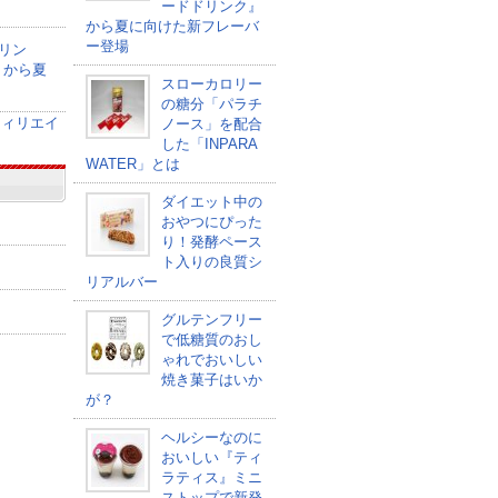
ードドリンク』
から夏に向けた新フレーバ
ー登場
リン
』から夏
スローカロリー
の糖分「パラチ
ノース」を配合
した「INPARA
WATER」とは
ダイエット中の
おやつにぴった
り！発酵ペース
ト入りの良質シ
リアルバー
グルテンフリー
で低糖質のおし
ゃれでおいしい
焼き菓子はいか
が？
ヘルシーなのに
おいしい『ティ
ラティス』ミニ
ストップで新発