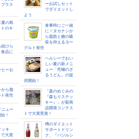
ーお試しセット
トプラス
でダイエットし
よう
常夏の島
食事時にご一緒
ットのキ
に！タカナシか
ら脂肪と糖の吸
収を抑えるヨー
ら続けら
グルト発売
ト食品に
ヘルシーでおい
しい夏の新メニ
ュー「究極のざ
ーヒーお
るうどん」の提
う
供開始！
シから脂
「森のめぐみの
ルト発売
『森もりステッ
キー』」が新商
品開発コンテス
メニュー
トで大賞受賞！
開始！
噂のダイエット
テッキ
サポートドリン
トで大賞
ク、『バジルシ