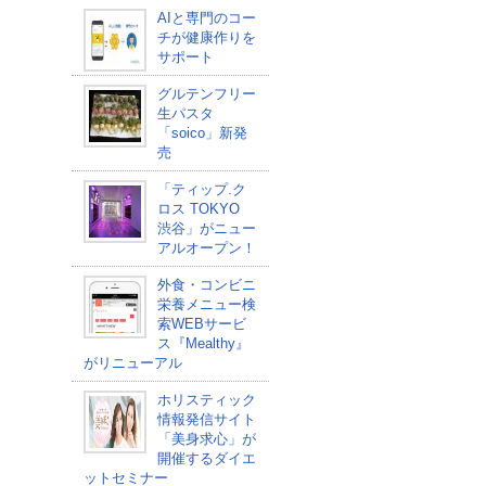
AIと専門のコー
チが健康作りを
サポート
グルテンフリー
生パスタ
「soico」新発
売
「ティップ.ク
ロス TOKYO
渋谷」がニュー
アルオープン！
外食・コンビニ
栄養メニュー検
索WEBサービ
ス『Mealthy』
がリニューアル
ホリスティック
情報発信サイト
「美身求心」が
開催するダイエ
ットセミナー