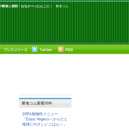
の断食に挑戦！おなかぺったんこに！
断食コム
断食コム新着30件
100%植物性メニュー
「Enjoy Vegeco～からだと
地球にやさしいごはん～」