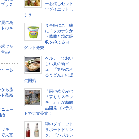
ーお試しセット
トプラス
でダイエットし
よう
常夏の島
食事時にご一緒
ットのキ
に！タカナシか
ら脂肪と糖の吸
収を抑えるヨー
ら続けら
グルト発売
ト食品に
ヘルシーでおい
しい夏の新メニ
ュー「究極のざ
ーヒーお
るうどん」の提
う
供開始！
シから脂
「森のめぐみの
ルト発売
『森もりステッ
キー』」が新商
品開発コンテス
メニュー
トで大賞受賞！
開始！
噂のダイエット
テッキ
サポートドリン
トで大賞
ク、『バジルシ