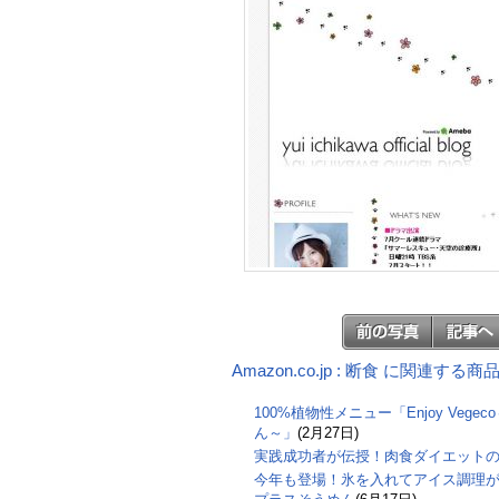
Amazon.co.jp : 断食 に関連する商
100%植物性メニュー「Enjoy Veg
ん～」
(2月27日)
実践成功者が伝授！肉食ダイエット
今年も登場！氷を入れてアイス調理