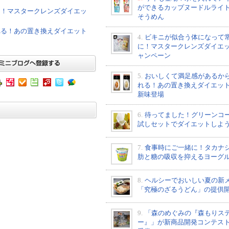
ができるカップヌードルライ
に！マスタークレンズダイエッ
そうめん
れる！あの置き換えダイエット
4.
ビキニが似合う体になって
に！マスタークレンズダイエ
ャンペーン
5.
おいしくて満足感があるか
れる！あの置き換えダイエッ
新味登場
6.
待ってました！グリーンコ
試しセットでダイエットしよ
7.
食事時にご一緒に！タカナ
肪と糖の吸収を抑えるヨーグ
8.
ヘルシーでおいしい夏の新
「究極のざるうどん」の提供
9.
「森のめぐみの『森もりス
ー』」が新商品開発コンテス