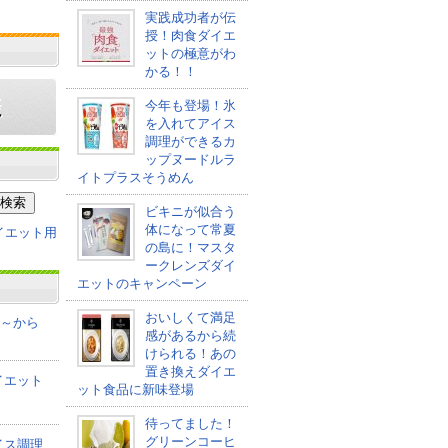
実践成功者が伝
授！肉食ダイエ
ットの極意がわ
かる！！
今年も登場！氷
を入れてアイス
調理ができるカ
ップヌードルラ
イトプラスそうめん
ビキニが似合う
体になって常夏
の島に！マスタ
ークレンズダイ
エットのキャンペーン
おいしくて満足
co～から
感があるから続
けられる！あの
置き換えダイエ
イエット
ット食品に新味登場
待ってました！
グリーンコーヒ
イス調理