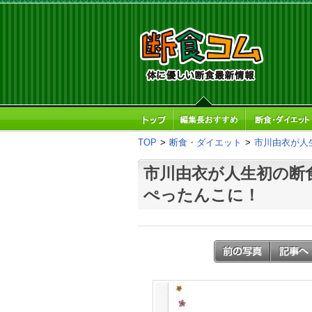
TOP
>
断食・ダイエット
>
市川由衣が人
市川由衣が人生初の断
ぺったんこに！