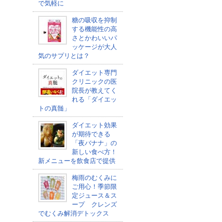
で気軽に
糖の吸収を抑制
する機能性の高
さとかわいいパ
ッケージが大人
気のサプリとは？
ダイエット専門
クリニックの医
院長が教えてく
れる「ダイエッ
トの真髄」
ダイエット効果
が期待できる
「夜バナナ」の
新しい食べ方！
新メニューを飲食店で提供
梅雨のむくみに
ご用心！季節限
定ジュース＆ス
ープ クレンズ
でむくみ解消デトックス