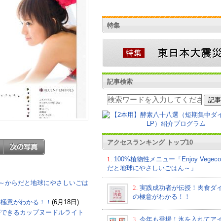
特集
記事検索
アクセスランキング トップ10
1.
100%植物性メニュー「Enjoy Vege
品
だと地球にやさしいごはん～」
eco～からだと地球にやさしいごは
2.
実践成功者が伝授！肉食ダ
の極意がわかる！！
の極意がわかる！！
(6月18日)
ができるカップヌードルライト
3.
今年も登場！氷を入れてア