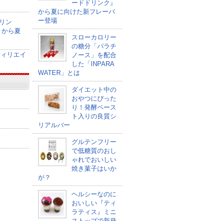
ードドリンク』
から夏に向けた新フレーバ
ー登場
リン
』から夏
スローカロリー
の糖分「パラチ
ノース」を配合
した「INPARA
WATER」とは
ダイエット中の
おやつにぴった
り！発酵ペース
ト入りの良質シ
リアルバー
グルテンフリー
で低糖質のおし
ゃれでおいしい
焼き菓子はいか
が？
ヘルシーなのに
おいしい『ティ
ラティス』ミニ
ストップで新発