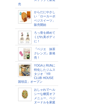
売
からだにやさし
い「ローカーボ
ベジスイーツ」
販売開始
ろっ骨を締めて
くびれ美ボディ
に！
『ベジエ 抹茶
クレンズ』新発
売！
YOGAとRUNに
特化したジムス
タジオ「YR
CLUB HOUSE
国領店」オープン
おしゃれでヘル
シーな糖質オフ
メニュー、ベジ
ヌードルを家庭